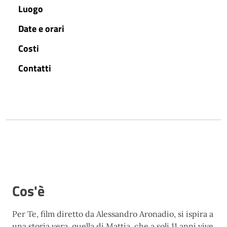
Luogo
Date e orari
Costi
Contatti
Cos'è
Per Te, film diretto da Alessandro Aronadio, si ispira a
una storia vera, quella di Mattia, che a soli 11 anni vive