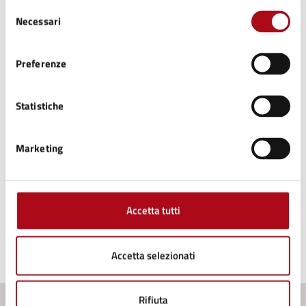
Selezione
Necessari
del
consenso
Ufficio Scuola, Cultura, Turismo
Preferenze
Telefono:
0547699716
E-mail:
cultura@comune.mercatosaraceno.fc.it
Statistiche
E-mail:
scuola@comune.mercatosaraceno.fc.it
Marketing
Tipo di evento
: Proiezione cinematografica
Accetta tutti
Accetta selezionati
Ultimo aggiornamento:
03/11/2025, 08:52
Rifiuta