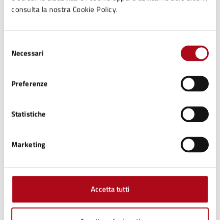
consulta la nostra Cookie Policy.
Date e orari
Selezione
Necessari
del
consenso
19
Preferenze
10:00 - Inizio evento
APR
Statistiche
19
19:00 - Fine evento
Marketing
APR
Accetta tutti
Allegati