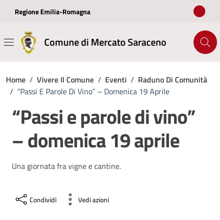
Vai ai contenuti
Vai al footer
Regione Emilia-Romagna
Comune di Mercato Saraceno
Home
/
Vivere Il Comune
/
Eventi
/
Raduno Di Comunità
/
“Passi E Parole Di Vino” – Domenica 19 Aprile
“Passi e parole di vino”
– domenica 19 aprile
Una giornata fra vigne e cantine.
Condividi
Vedi azioni