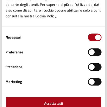
Bambini
da parte degli utenti. Per saperne di più sull'utilizzo dei dati
15
e su come disabilitare i cookie oppure abilitarne solo alcuni,
consulta la nostra Cookie Policy.
Promo iscritti entro il 29 maggio
35
Selezione
Necessari
del
consenso
Preferenze
Contatti
Statistiche
Ufficio Scuola, Cultura, Turismo
Marketing
Telefono:
0547699716
E-mail:
cultura@comune.mercatosaraceno.fc.it
E-mail:
scuola@comune.mercatosaraceno.fc.it
Accetta tutti