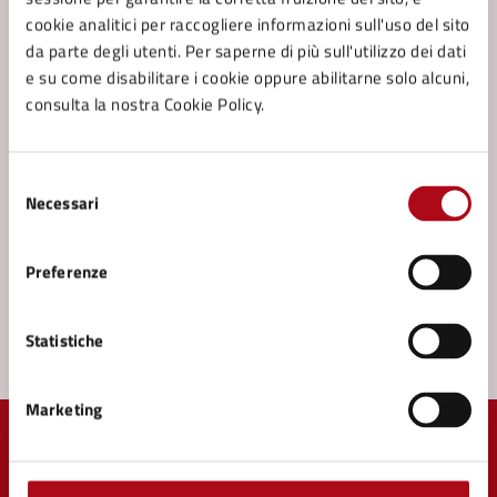
Informale
cookie analitici per raccogliere informazioni sull'uso del sito
da parte degli utenti. Per saperne di più sull'utilizzo dei dati
Accesso agli atti documentale - Modalità Formale
e su come disabilitare i cookie oppure abilitarne solo alcuni,
Atti di giunta, di consiglio e determinazioni
consulta la nostra Cookie Policy.
dirigenziali - Consultazione e/o richiesta
Documenti d'archivio - Consultazione
Selezione
Necessari
del
Vedi altri 6
consenso
Preferenze
Statistiche
Marketing
Quanto sono chiare le informazioni su questa
pagina?