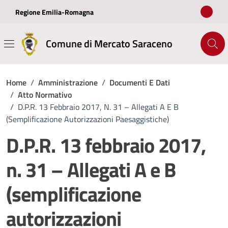
Vai ai contenuti
Vai al footer
Regione Emilia-Romagna
Comune di Mercato Saraceno
Home
/
Amministrazione
/
Documenti E Dati
/
Atto Normativo
/
D.P.R. 13 Febbraio 2017, N. 31 – Allegati A E B
(semplificazione Autorizzazioni Paesaggistiche)
D.P.R. 13 febbraio 2017,
n. 31 – Allegati A e B
(semplificazione
autorizzazioni