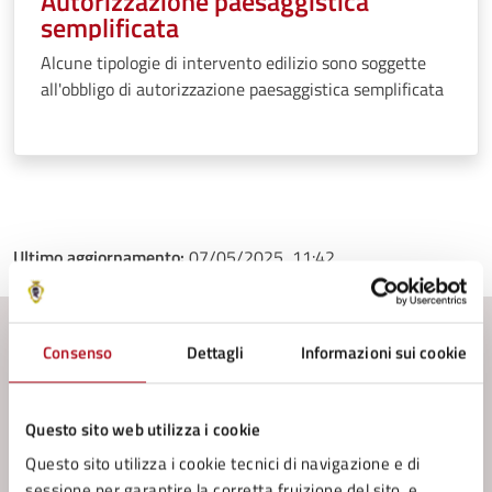
Autorizzazione paesaggistica
semplificata
Alcune tipologie di intervento edilizio sono soggette
all'obbligo di autorizzazione paesaggistica semplificata
Ultimo aggiornamento:
07/05/2025, 11:42
Consenso
Dettagli
Informazioni sui cookie
Contenuti correlati
Servizi
Questo sito web utilizza i cookie
Questo sito utilizza i cookie tecnici di navigazione e di
Accesso agli atti documentale - Modalità
sessione per garantire la corretta fruizione del sito, e