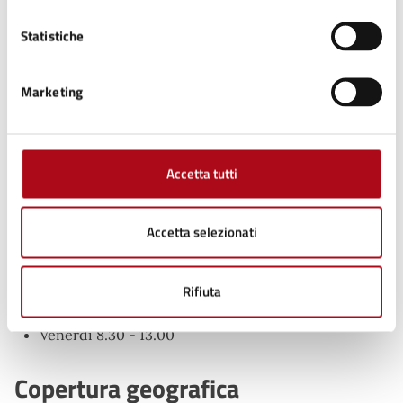
Argomenti:
Statistiche
Documenti e certificazioni
Marketing
Procedure collegate all'esito
Ufficio Segreteria, Contratti e Sviluppo Economico
Accetta tutti
Piazza Mazzini, 50 - Mercato Saraceno 47025 (FC)
Orari:
Accetta selezionati
Lunedì CHIUSO
Martedì 14.30 - 17.00
Rifiuta
Mercoledì 8.30 - 13.00
Giovedì CHIUSO
Venerdì 8.30 - 13.00
Copertura geografica