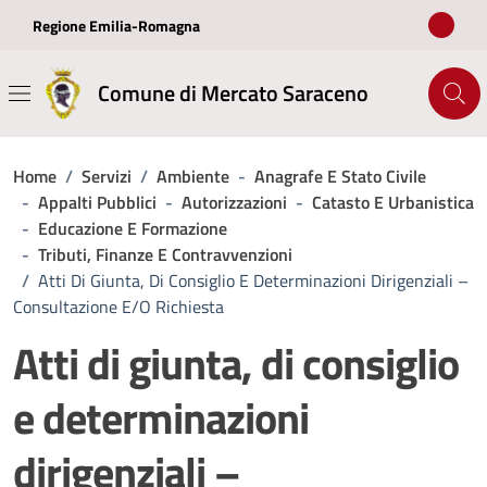
Vai ai contenuti
Vai al footer
Regione Emilia-Romagna
Comune di Mercato Saraceno
Home
/
Servizi
/
Ambiente
-
Anagrafe E Stato Civile
-
Appalti Pubblici
-
Autorizzazioni
-
Catasto E Urbanistica
-
Educazione E Formazione
-
Tributi, Finanze E Contravvenzioni
/
Atti Di Giunta, Di Consiglio E Determinazioni Dirigenziali –
Consultazione E/o Richiesta
Atti di giunta, di consiglio
e determinazioni
dirigenziali –