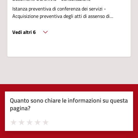
Istanza preventiva di conferenza dei servizi -
Acquisizione preventiva degli atti di assenso di
altre amministrazioni ai sensi dellart. 4BIS della
L.R. 15/2013 come modificata dalla L.R. 12/2017
Vedi altri 6
Quanto sono chiare le informazioni su questa
pagina?
Valuta 1 stelle su 5
Valuta 2 stelle su 5
Valuta 3 stelle su 5
Valuta 4 stelle su 5
Valuta 5 stelle su 5