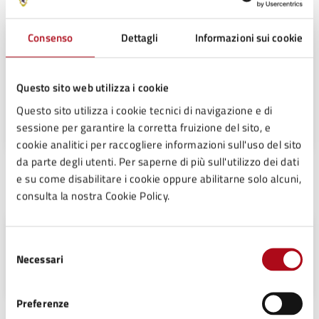
Consenso
Dettagli
Informazioni sui cookie
Segreteria
Telefono:
0547699724
Questo sito web utilizza i cookie
Telefono:
0547699740
Questo sito utilizza i cookie tecnici di navigazione e di
E-mail:
segreteria@comune.mercatosaraceno.fc.it
sessione per garantire la corretta fruizione del sito, e
cookie analitici per raccogliere informazioni sull'uso del sito
da parte degli utenti. Per saperne di più sull'utilizzo dei dati
e su come disabilitare i cookie oppure abilitarne solo alcuni,
Unità organizzativa responsabile
consulta la nostra Cookie Policy.
Settore Segreteria - Affari Generali
Selezione
Necessari
Piazza Mazzini, 50, 47025
del
consenso
Preferenze