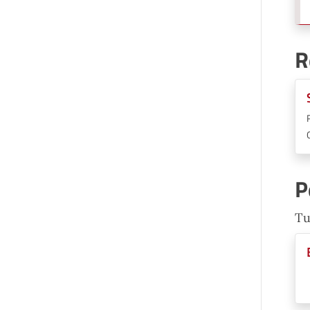
R
P
Tu