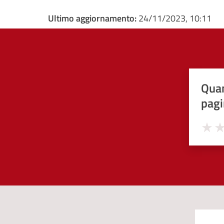
Ultimo aggiornamento:
24/11/2023, 10:11
Quan
pagi
Valuta 
Val