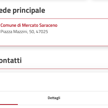
ede principale
Comune di Mercato Saraceno
Piazza Mazzini, 50, 47025
ontatti
Barbara Tombaccini
Telefono:
0547699730
E-mail:
urbanistica@comune.mercatosaraceno.fc.it
Dettagli