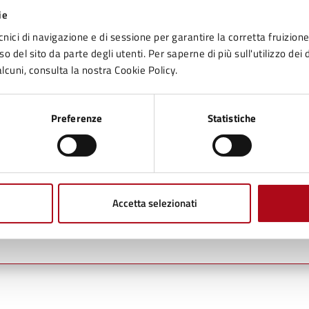
ie
cnici di navigazione e di sessione per garantire la corretta fruizione 
Stefano Gradassi
o del sito da parte degli utenti. Per saperne di più sull'utilizzo dei 
Telefono:
0547699708
lcuni, consulta la nostra Cookie Policy.
E-mail:
gradassi_s@comune.mercatosaraceno.fc.it
E-mail:
gradassi_s@unionevallesavio.it
Preferenze
Statistiche
Valentina Gori
Accetta selezionati
Telefono:
0547699709
E-mail:
edilizia@comune.mercatosaraceno.fc.it