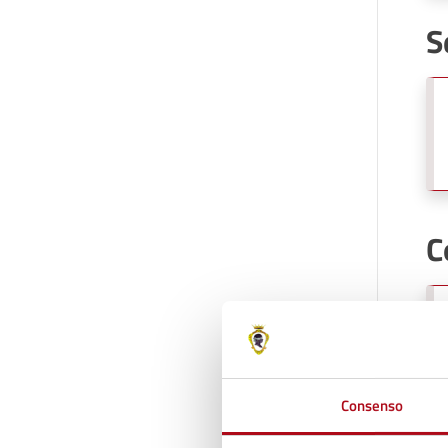
S
C
Consenso