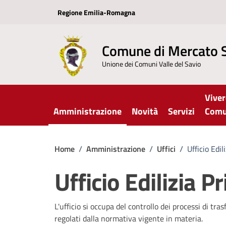
Vai ai contenuti
Vai al footer
Regione Emilia-Romagna
Comune di Mercato 
Unione dei Comuni Valle del Savio
Viver
Amministrazione
Novità
Servizi
Com
Home
/
Amministrazione
/
Uffici
/
Ufficio Edil
Ufficio Edilizia P
L'ufficio si occupa del controllo dei processi di tr
regolati dalla normativa vigente in materia.