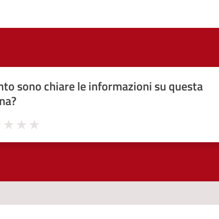
to sono chiare le informazioni su questa
na?
1 stelle su 5
uta 2 stelle su 5
Valuta 3 stelle su 5
Valuta 4 stelle su 5
Valuta 5 stelle su 5