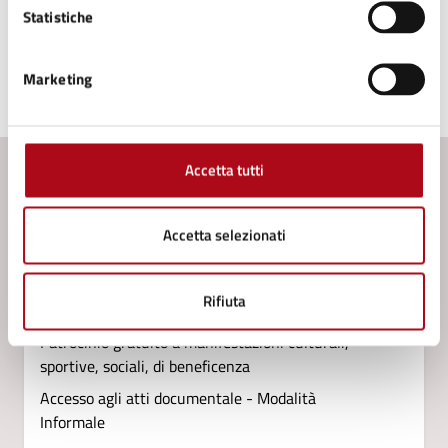
Statistiche
Marketing
Ultimo aggiornamento:
06/07/2026, 08:45
Accetta tutti
Contenuti correlati
Accetta selezionati
Servizi
Rifiuta
LepidaID (SPID): Riconoscimento de visu
Patrocinio gratuito a manifestazioni culturali,
sportive, sociali, di beneficenza
Accesso agli atti documentale - Modalità
Informale