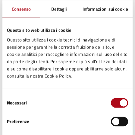
12
01:00 - Fine evento
Consenso
Dettagli
Informazioni sui cookie
LUG
Questo sito web utilizza i cookie
Questo sito utilizza i cookie tecnici di navigazione e di
Contatti
sessione per garantire la corretta fruizione del sito, e
cookie analitici per raccogliere informazioni sull'uso del sito
da parte degli utenti. Per saperne di più sull'utilizzo dei dati
e su come disabilitare i cookie oppure abilitarne solo alcuni,
Ufficio Scuola, Cultura, Turismo
consulta la nostra Cookie Policy.
Telefono:
0547699716
E-mail:
cultura@comune.mercatosaraceno.fc.it
Selezione
E-mail:
scuola@comune.mercatosaraceno.fc.it
Necessari
del
consenso
Preferenze
Tipo di evento
: Raduno di comunità