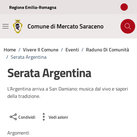
Vai ai contenuti
Vai al footer
Regione Emilia-Romagna
Comune di Mercato Saraceno
Home
/
Vivere Il Comune
/
Eventi
/
Raduno Di Comunità
/
Serata Argentina
Serata Argentina
L’Argentina arriva a San Damiano: musica dal vivo e sapori
della tradizione.
Condividi
Vedi azioni
Argomenti