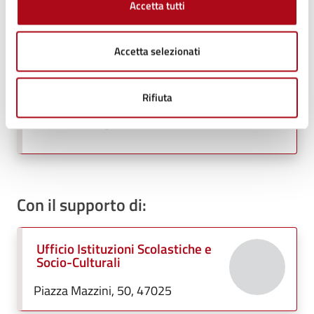
Contatti
Accetta tutti
Accetta selezionati
Ufficio Scuola, Cultura, Turismo
Telefono:
0547699716
Rifiuta
E-mail:
cultura@comune.mercatosaraceno.fc.it
E-mail:
scuola@comune.mercatosaraceno.fc.it
Con il supporto di:
Ufficio Istituzioni Scolastiche e
Socio-Culturali
Piazza Mazzini, 50, 47025