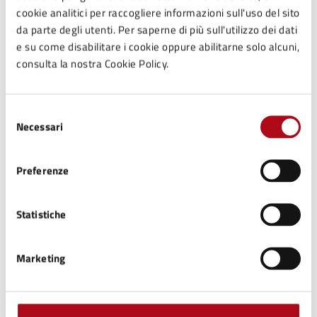
cookie analitici per raccogliere informazioni sull'uso del sito
Costi
da parte degli utenti. Per saperne di più sull'utilizzo dei dati
e su come disabilitare i cookie oppure abilitarne solo alcuni,
consulta la nostra Cookie Policy.
Gratuito
Selezione
Necessari
del
Ulteriori informazioni
consenso
Preferenze
La mostra resterà aperta al pubblico fino al 13 aprile
2025 con i seguenti orari di visita:
Statistiche
sabato 10-12 e 15-17;
domenica 15-17 e su prenotazione per le scuole.
Marketing