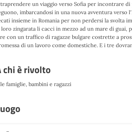
ntraprendere un viaggio verso Sofia per incontrare di 
eguono, imbarcandosi in una nuova avventura verso l'E
ecati insieme in Romania per non perdersi la svolta i
a loro zingarata li cacci in mezzo ad un mare di guai, p
are con un traffico di ragazze bulgare costrette a prostit
romessa di un lavoro come domestiche. E i tre dovrann
 chi è rivolto
lle famiglie, bambini e ragazzi
Luogo