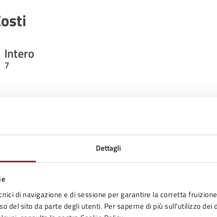
osti
Intero
7
Ridotto (Under 12 - Over 65)
5
Dettagli
ontatti
ie
cnici di navigazione e di sessione per garantire la corretta fruizione 
o del sito da parte degli utenti. Per saperne di più sull'utilizzo dei 
Sportello Unico Attività Produttive e Turismo