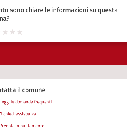
to sono chiare le informazioni su questa
na?
1 stelle su 5
uta 2 stelle su 5
Valuta 3 stelle su 5
Valuta 4 stelle su 5
Valuta 5 stelle su 5
tatta il comune
Leggi le domande frequenti
Richiedi assistenza
Prenota appuntamento