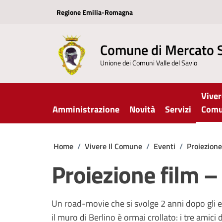
Vai ai contenuti
Vai al footer
Regione Emilia-Romagna
Comune di Mercato 
Unione dei Comuni Valle del Savio
Viver
Amministrazione
Novità
Servizi
Com
Home
/
Vivere Il Comune
/
Eventi
/
Proiezion
Proiezione film
Un road-movie che si svolge 2 anni dopo gli e
il muro di Berlino è ormai crollato: i tre ami