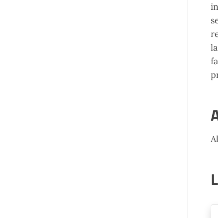
i
s
r
l
f
p
A
A