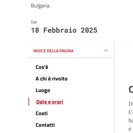
Bulgaria.
Dal:
18 Febbraio 2025
INDICE DELLA PAGINA
Cos'è
A chi è rivolto
C
Luogo
Date e orari
D
C
Costi
b
Contatti
è