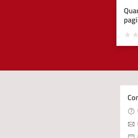
Quan
pagi
Valuta 
Val
Con