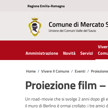
Vai ai contenuti
Vai al footer
Regione Emilia-Romagna
Comune di Mercato 
Unione dei Comuni Valle del Savio
Viver
Amministrazione
Novità
Servizi
Com
Home
/
Vivere Il Comune
/
Eventi
/
Proiezion
Proiezione film
Un road-movie che si svolge 2 anni dopo gli e
il muro di Berlino è ormai crollato: i tre ami