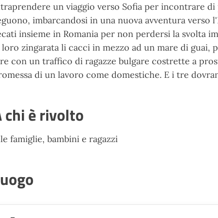
ntraprendere un viaggio verso Sofia per incontrare di 
eguono, imbarcandosi in una nuova avventura verso l'E
ecati insieme in Romania per non perdersi la svolta i
a loro zingarata li cacci in mezzo ad un mare di guai, p
are con un traffico di ragazze bulgare costrette a prostit
romessa di un lavoro come domestiche. E i tre dovrann
 chi è rivolto
lle famiglie, bambini e ragazzi
Luogo