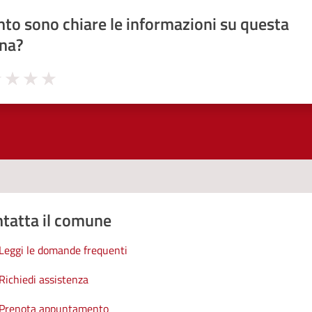
to sono chiare le informazioni su questa
na?
1 stelle su 5
uta 2 stelle su 5
Valuta 3 stelle su 5
Valuta 4 stelle su 5
Valuta 5 stelle su 5
tatta il comune
Leggi le domande frequenti
Richiedi assistenza
Prenota appuntamento