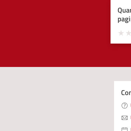
Quan
pagi
Valuta 
Val
Con