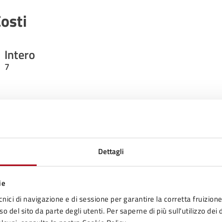
osti
Intero
7
Ridotto (Under 12 - Over 65)
5
Dettagli
ontatti
ie
cnici di navigazione e di sessione per garantire la corretta fruizione 
o del sito da parte degli utenti. Per saperne di più sull'utilizzo dei 
Sportello Unico Attività Produttive e Turismo