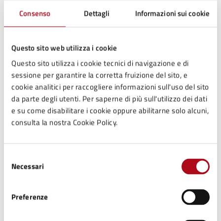
Ingresso unico
Consenso
Dettagli
Informazioni sui cookie
10
Questo sito web utilizza i cookie
Questo sito utilizza i cookie tecnici di navigazione e di
Contatti
sessione per garantire la corretta fruizione del sito, e
cookie analitici per raccogliere informazioni sull'uso del sito
da parte degli utenti. Per saperne di più sull'utilizzo dei dati
e su come disabilitare i cookie oppure abilitarne solo alcuni,
Ufficio Scuola, Cultura, Turismo
consulta la nostra Cookie Policy.
Telefono:
0547699716
E-mail:
cultura@comune.mercatosaraceno.fc.it
Selezione
E-mail:
scuola@comune.mercatosaraceno.fc.it
Necessari
del
consenso
Preferenze
Tipo di evento
: Proiezione cinematografica