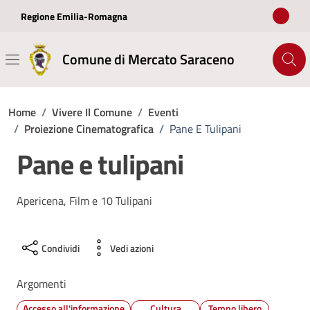
Vai ai contenuti
Vai al footer
Regione Emilia-Romagna
Comune di Mercato Saraceno
Home
/
Vivere Il Comune
/
Eventi
/
Proiezione Cinematografica
/
Pane E Tulipani
Pane e tulipani
Apericena, Film e 10 Tulipani
Condividi
Vedi azioni
Argomenti
Accesso all'informazione
Cultura
Tempo libero