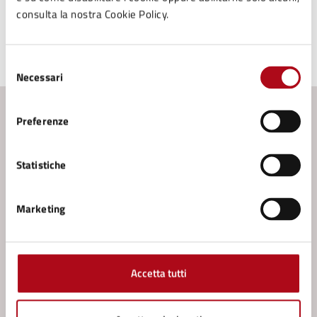
consulta la nostra Cookie Policy.
Ultimo aggiornamento:
05/05/2025, 10:53
Selezione
Necessari
del
consenso
Preferenze
Contenuti correlati
Statistiche
Servizi
LepidaID (SPID): Riconoscimento de visu
Marketing
Patrocinio gratuito a manifestazioni culturali,
sportive, sociali, di beneficenza
Accesso agli atti documentale - Modalità
Accetta tutti
Informale
Accesso agli atti documentale - Modalità Formale