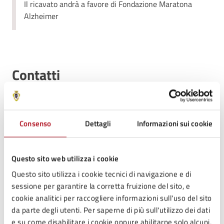
Il ricavato andrà a favore di Fondazione Maratona
Alzheimer
Contatti
Ufficio Scuola, Cultura, Turismo
Consenso
Dettagli
Informazioni sui cookie
Telefono:
0547699716
E-mail:
cultura@comune.mercatosaraceno.fc.it
E-mail:
scuola@comune.mercatosaraceno.fc.it
Questo sito web utilizza i cookie
Questo sito utilizza i cookie tecnici di navigazione e di
sessione per garantire la corretta fruizione del sito, e
cookie analitici per raccogliere informazioni sull'uso del sito
da parte degli utenti. Per saperne di più sull'utilizzo dei dati
Tipo di evento
: Proiezione cinematografica
e su come disabilitare i cookie oppure abilitarne solo alcuni,