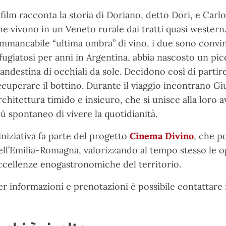
l film racconta la storia di Doriano, detto Dori, e Carl
he vivono in un Veneto rurale dai tratti quasi western
’immancabile “ultima ombra” di vino, i due sono convin
ifugiatosi per anni in Argentina, abbia nascosto un pi
landestina di occhiali da sole. Decidono così di partir
ecuperare il bottino. Durante il viaggio incontrano Gi
rchitettura timido e insicuro, che si unisce alla lor
iù spontaneo di vivere la quotidianità.
’iniziativa fa parte del progetto
Cinema Divino
, che p
ll’
Emilia-Romagna
, valorizzando al tempo stesso le 
ccellenze enogastronomiche del territorio.
er informazioni e prenotazioni è possibile contattare