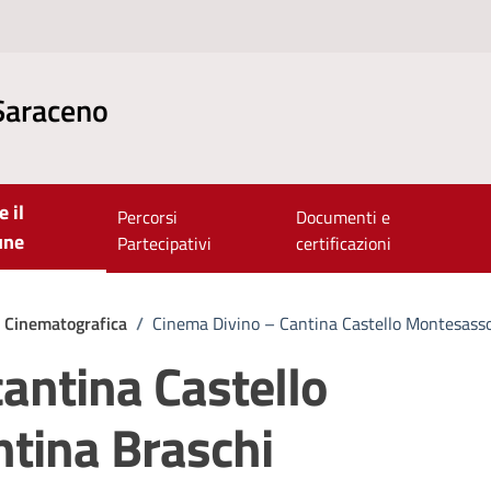
Saraceno
e il
Percorsi
Documenti e
une
Partecipativi
certificazioni
e Cinematografica
/
Cinema Divino – Cantina Castello Montesasso
antina Castello
tina Braschi