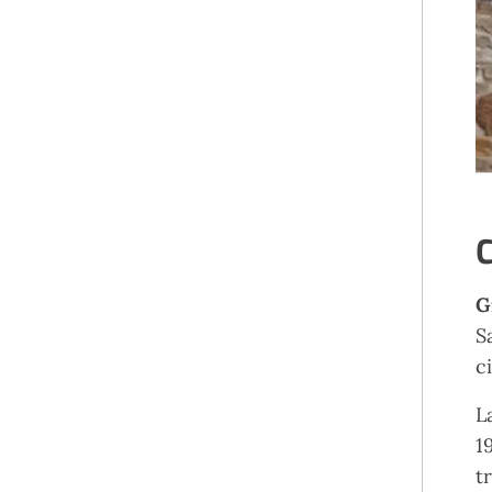
C
G
S
c
L
1
t