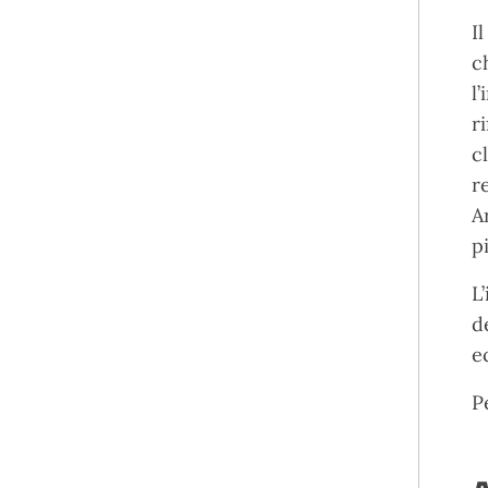
I
c
l
r
c
r
A
p
L
de
e
P