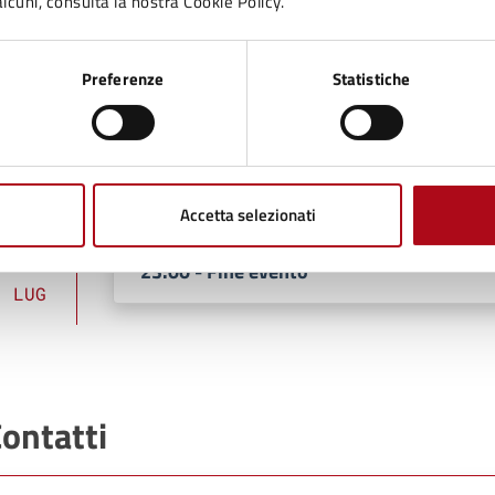
lcuni, consulta la nostra Cookie Policy.
ate e orari
Preferenze
Statistiche
23
19:30 - Inizio evento
LUG
Accetta selezionati
23
23:00 - Fine evento
LUG
ontatti