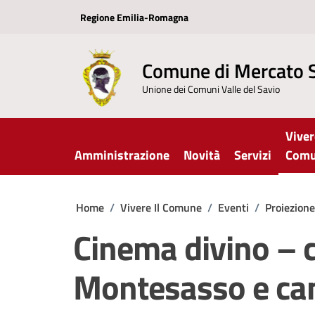
Vai ai contenuti
Vai al footer
Regione Emilia-Romagna
Comune di Mercato 
Unione dei Comuni Valle del Savio
Viver
Amministrazione
Novità
Servizi
Com
Home
/
Vivere Il Comune
/
Eventi
/
Proiezion
Cinema divino – c
Montesasso e can