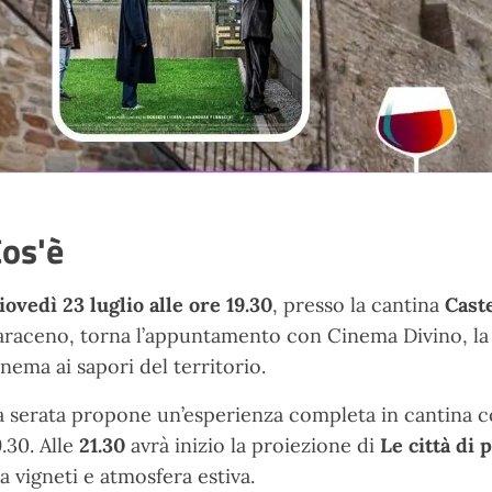
os'è
iovedì 23 luglio alle ore 19.30
, presso la cantina
Cast
araceno
, torna l’appuntamento con
Cinema Divino
, l
inema ai sapori del territorio.
a serata propone un’esperienza completa in cantina co
9.30. Alle
21.30
avrà inizio la proiezione di
Le città di 
ra vigneti e atmosfera estiva.