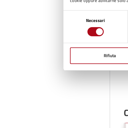
cookie oppure abilitarne solo a
D
Selezione
Necessari
del
consenso
Rifiuta
C