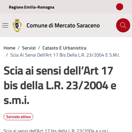
Vai ai contenuti
Vai al footer
Regione Emilia-Romagna
Comune di Mercato Saraceno
Home
/
Servizi
/
Catasto E Urbanistica
/
Scia Ai Sensi Dell’Art 17 Bis Della L.R. 23/2004 E S.m.i.
Scia ai sensi dell’Art 17
bis della L.R. 23/2004 e
s.m.i.
Servizio attivo
Scia ai sensi dell'Art 17 bis della L.R. 23/2004 e s.m.i.