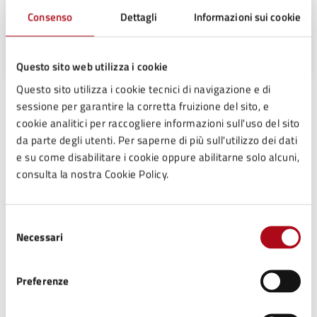
Settore Sviluppo e Gestione del
Consenso
Dettagli
Informazioni sui cookie
Territorio
Piazza Mazzini, 50, 47025
Questo sito web utilizza i cookie
Questo sito utilizza i cookie tecnici di navigazione e di
sessione per garantire la corretta fruizione del sito, e
Argomenti:
cookie analitici per raccogliere informazioni sull'uso del sito
da parte degli utenti. Per saperne di più sull'utilizzo dei dati
Edilizia e urbanistica
e su come disabilitare i cookie oppure abilitarne solo alcuni,
consulta la nostra Cookie Policy.
Procedure collegate all'esito
Selezione
Ufficio Edilizia privata e Urbanistica
Necessari
del
Piazza Mazzini, 50 Mercato Saraceno 47025 (FC)
consenso
Orari:
Preferenze
Mercoledì 8.30 - 13.00 (previo appuntamento)
Venerdì 8.30 - 13.00 (previo appuntamento)