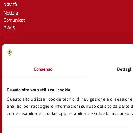
NOVITÀ
Notizie
Comunicati
Avvisi
VIVERE IL COMUNE
Luoghi
Eventi
Consenso
Dettagli
CONTATTI
Questo sito web utilizza i cookie
Comune di Mercato Saraceno
Piazza Mazzini 50, 47025
Questo sito utilizza i cookie tecnici di navigazione e di sessione 
Codice fiscale / P. IVA: 00738210400
analitici per raccogliere informazioni sull'uso del sito da parte de
come disabilitare i cookie oppure abilitarne solo alcuni, consult
PEC:
mercatosaraceno@pec.unionevallesavio.it