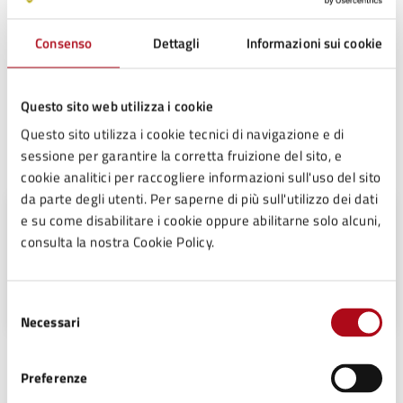
informazioni importanti, leggi i termini e le condizioni
di servizio.
Consenso
Dettagli
Informazioni sui cookie
Termini e condizioni di servizio (PDF)
Questo sito web utilizza i cookie
Questo sito utilizza i cookie tecnici di navigazione e di
Contatti
sessione per garantire la corretta fruizione del sito, e
cookie analitici per raccogliere informazioni sull'uso del sito
da parte degli utenti. Per saperne di più sull'utilizzo dei dati
e su come disabilitare i cookie oppure abilitarne solo alcuni,
Looana Leddera
consulta la nostra Cookie Policy.
Telefono:
0547/699706
E-mail:
scuola@comune.mercatosaraceno.fc.it
Selezione
Necessari
del
consenso
Unità organizzativa responsabile
Preferenze