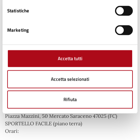
Statistiche
Settore Segreteria - Affari Generali
Piazza Mazzini, 50, 47025
Marketing
Argomenti:
Accetta tutti
Istruzione
Accetta selezionati
Procedure collegate all'esito
Rifiuta
Ufficio Istituzioni Scolastiche - Culturali
Piazza Mazzini, 50 Mercato Saraceno 47025 (FC)
SPORTELLO FACILE (piano terra)
Orari: