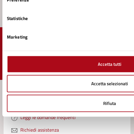
Statistiche
Marketing
Quanto sono chiare le informazioni su questa
pagina?
Accetta tutti
Valuta 1 stelle su 5
Valuta 2 stelle su 5
Valuta 3 stelle su 5
Valuta 4 stelle su 5
Valuta 5 stelle su 5
Accetta selezionati
Rifiuta
Contatta il comune
Leggi le domande frequenti
Richiedi assistenza