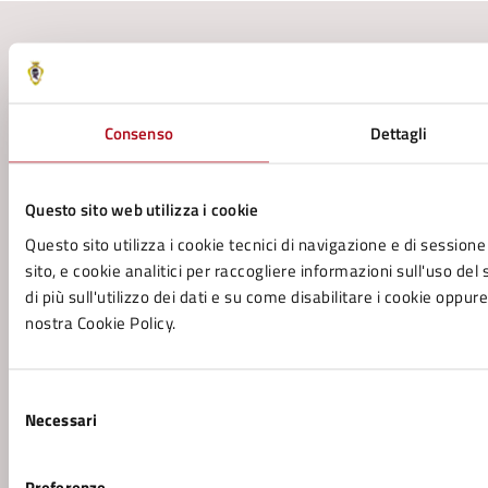
Contenuti correlati
Servizi
Consenso
Dettagli
Richiesta di contributi per libri di testo per le
Questo sito web utilizza i cookie
scuole secondarie di primo e secondo grado
Questo sito utilizza i cookie tecnici di navigazione e di sessione
Refezione (mensa) Scolastica - Modalità di
sito, e cookie analitici per raccogliere informazioni sull'uso del
pagamento
di più sull'utilizzo dei dati e su come disabilitare i cookie oppure
Tariffe Agevolate per i Servizi Scolastici in base al
nostra Cookie Policy.
reddito ISEE
Refezione (mensa) Scolastica - Richiesta di
Selezione
Iscrizione
Necessari
del
consenso
Vedi altri 6
Preferenze