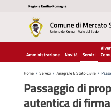
Vai ai contenuti
Vai al footer
Regione Emilia-Romagna
Comune di Mercato 
Unione dei Comuni Valle del Savio
Viver
Amministrazione
Novità
Servizi
Com
Home
/
Servizi
/
Anagrafe E Stato Civile
/
Passa
Passaggio di prop
autentica di firma