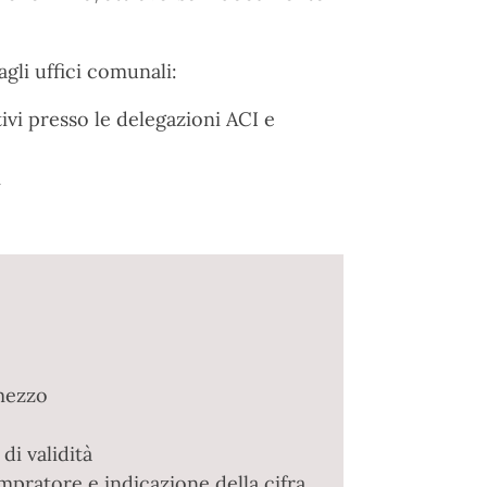
agli uffici comunali:
tivi presso le delegazioni ACI e
 mezzo
i validità
ompratore e indicazione della cifra