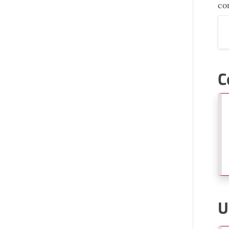
con
C
U