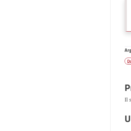
Ar
Do
P
Il
U