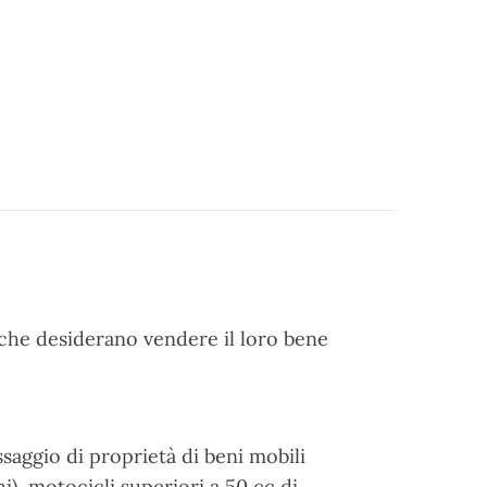
) che desiderano vendere il loro bene
ssaggio di proprietà di beni mobili
i), motocicli superiori a 50 cc di