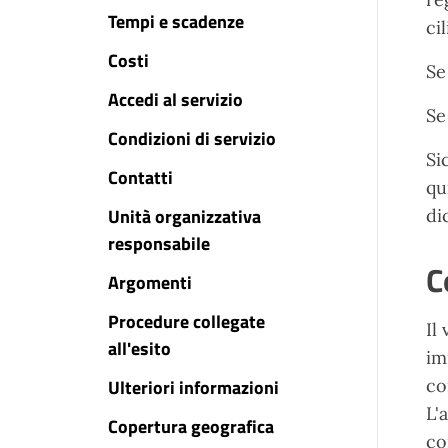
Tempi e scadenze
ci
Costi
Se
Accedi al servizio
Se
Condizioni di servizio
Si
Contatti
qu
Unità organizzativa
di
responsabile
C
Argomenti
Procedure collegate
Il
all'esito
im
Ulteriori informazioni
co
L'
Copertura geografica
co