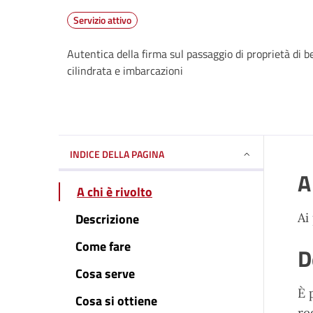
Servizio attivo
Autentica della firma sul passaggio di proprietà di be
cilindrata e imbarcazioni
INDICE DELLA PAGINA
A
A chi è rivolto
Descrizione
Ai
Come fare
D
Cosa serve
È 
Cosa si ottiene
re