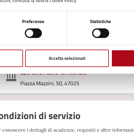
lcuni, consulta la nostra Cookie Policy.
 presentazione della domanda è gratuita ad eccezione
ritti di segreteria
Preferenze
Statistiche
Accedi al servizio
Uffici che erogano il servizio
Accetta selezionati
Sportello Facile Territoriale
Piazza Mazzini, 50, 47025
ondizioni di servizio
 conoscere i dettagli di scadenze, requisiti e altre informazio