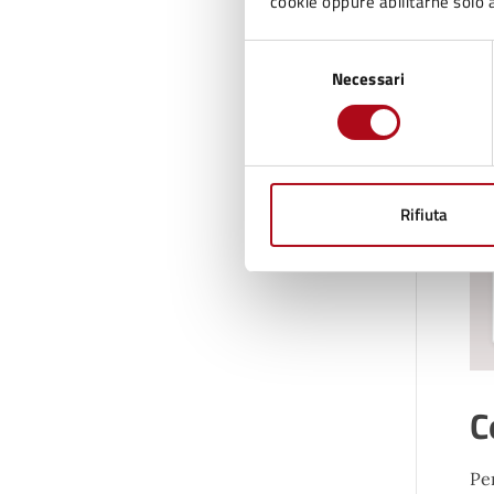
cookie oppure abilitarne solo a
La
di
Selezione
Necessari
del
consenso
Rifiuta
C
Per