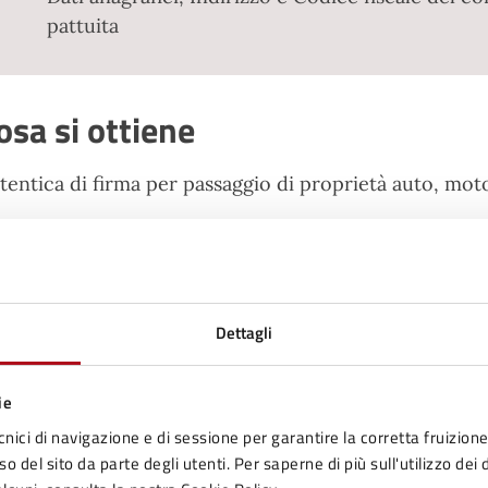
pattuita
osa si ottiene
tentica di firma per passaggio di proprietà auto, moto 
empi e scadenze
mpo allo sportello: 10 minuti
Dettagli
rmine: immediato
ie
osti
cnici di navigazione e di sessione per garantire la corretta fruizione 
o del sito da parte degli utenti. Per saperne di più sull'utilizzo dei 