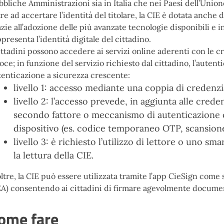
bbliche Amministrazioni sia in Italia che nei Paesi dell’Unio
re ad accertare l’identità del titolare, la CIE è dotata anch
zie all’adozione delle più avanzate tecnologie disponibili e 
presenta l’identità digitale del cittadino.
cittadini possono accedere ai servizi online aderenti con le 
oce; in funzione del servizio richiesto dal cittadino, l’autent
tenticazione a sicurezza crescente:
livello 1: accesso mediante una coppia di credenz
livello 2: l’accesso prevede, in aggiunta alle credenz
secondo fattore o meccanismo di autenticazione ch
dispositivo (es. codice temporaneo OTP, scansion
livello 3: è richiesto l’utilizzo di lettore o uno 
la lettura della CIE.
ltre, la CIE può essere utilizzata tramite l’app CieSign come
EA) consentendo ai cittadini di firmare agevolmente document
ome fare