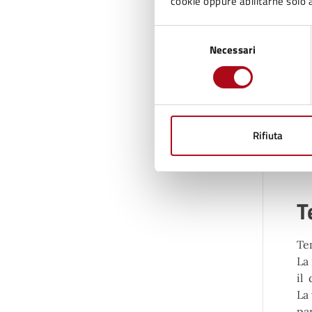
cookie oppure abilitarne solo a
Selezione
Necessari
del
consenso
C
Rifiuta
Ca
T
Tem
La
il 
La 
pa