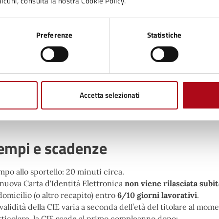
lcuni, consulta la nostra Cookie Policy.
Allegati
) consegnare all'altro genitore, sottosc
Per cittadini stranieri extra UE: Validità in cor
documentazione che provi il rinnovo in corso (r
Preferenze
Statistiche
Kit di rinnovo +fotocopia del permesso scaduto)
osa si ottiene
Accetta selezionati
rta identità elettronica
empi e scadenze
po allo sportello: 20 minuti circa.
 nuova Carta d'Identità Elettronica
non viene rilasciata subit
domicilio (o altro recapito) entro
6/10 giorni lavorativi
.
validità della CIE varia a seconda dell’età del titolare al mo
rticolare, la CIE scade al primo compleanno dopo: