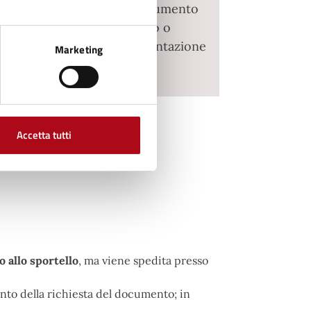
ritto, con fotocopia del documento
so del permesso di soggiorno o
icevuta postale della presentazione
Marketing
.
Accetta tutti
o allo sportello
, ma viene spedita presso
mento della richiesta del documento; in