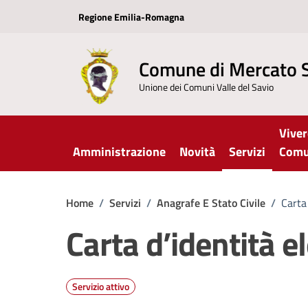
Vai ai contenuti
Vai al footer
Regione Emilia-Romagna
Comune di Mercato 
Unione dei Comuni Valle del Savio
Viver
Amministrazione
Novità
Servizi
Com
Home
/
Servizi
/
Anagrafe E Stato Civile
/
Carta 
Carta d’identità el
Servizio attivo