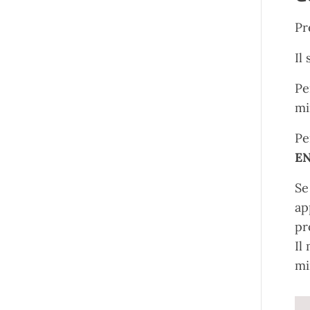
Pr
Il
Pe
mi
Pe
E
Se
ap
pr
Il
mi