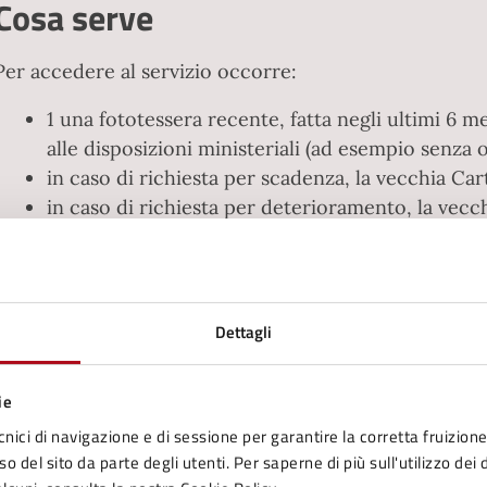
Cosa serve
Per accedere al servizio occorre:
1 una fototessera recente, fatta negli ultimi 6 
alle disposizioni ministeriali (ad esempio senza o
in caso di richiesta per scadenza, la vecchia Car
in caso di richiesta per deterioramento, la vecch
in caso di furto o smarrimento, la denuncia ori
dei Carabinieri, al Commissariato di Pubblica Si
Locale;
documento di riconoscimento (vecchia CI/CIE n
Dettagli
documento munito di fotografia e dati anagrafici
amministrazione italiana)
ie
Per i minorenni, presenza di almeno uno dei gen
cnici di navigazione e di sessione per garantire la corretta fruizione 
stesso). Se il documento deve essere valido per l
o del sito da parte degli utenti. Per saperne di più sull'utilizzo dei 
entrambi i genitori. Se uno non può presentarsi