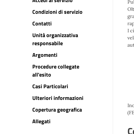
Accedi al servizio
Pu
Olt
Condizioni di servizio
gra
Contatti
rap
I 
Unità organizzativa
vel
responsabile
au
Argomenti
Procedure collegate
all'esito
Casi Particolari
Ulteriori informazioni
Ino
Copertura geografica
(F
Allegati
C