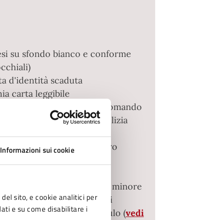
mesi su sfondo bianco e conforme
cchiali)
ta d'identità scaduta
ia carta leggibile
ginale effettuata presso il Comando
curezza o al Comando di Polizia
on deteriorata ovvero altro
Informazioni sui cookie
 rilasciato da una pubblica
itori (oltre la presenza del minore
del sito, e cookie analitici per
'espatrio, serve l'assenso di
dati e su come disabilitare i
, assenso su specifico modulo (
vedi