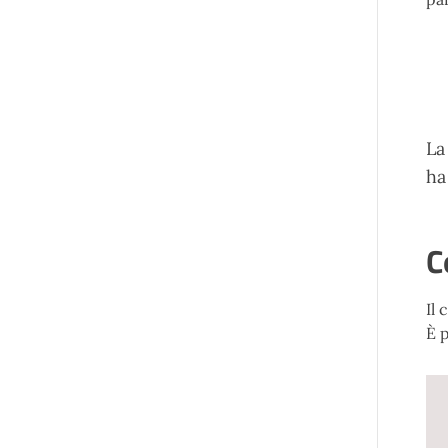
La
ha
C
Il 
È 