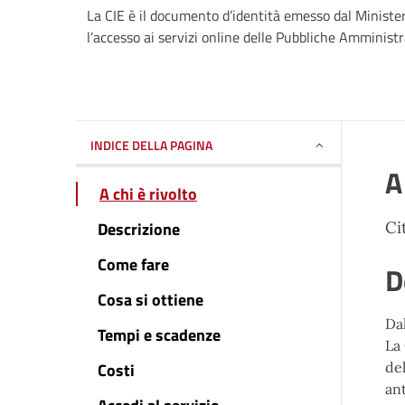
La CIE è il documento d’identità emesso dal Minister
l’accesso ai servizi online delle Pubbliche Amministra
INDICE DELLA PAGINA
A
A chi è rivolto
Descrizione
Ci
Come fare
D
Cosa si ottiene
Dal
Tempi e scadenze
La 
Costi
del
ant