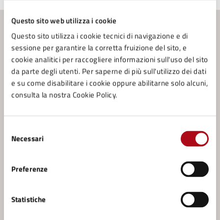
Questo sito web utilizza i cookie
Questo sito utilizza i cookie tecnici di navigazione e di
Contenuti correlati
sessione per garantire la corretta fruizione del sito, e
cookie analitici per raccogliere informazioni sull'uso del sito
Servizi
da parte degli utenti. Per saperne di più sull'utilizzo dei dati
e su come disabilitare i cookie oppure abilitarne solo alcuni,
Accesso agli atti documentale - Modalità
consulta la nostra Cookie Policy.
Informale
Accesso agli atti documentale - Modalità Formale
Selezione
Atti di giunta, di consiglio e determinazioni
Necessari
del
dirigenziali - Consultazione e/o richiesta
consenso
Documenti d'archivio - Consultazione
Preferenze
Vedi altri 6
Statistiche