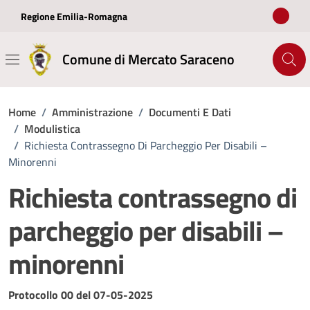
Vai ai contenuti
Vai al footer
Regione Emilia-Romagna
Comune di Mercato Saraceno
Home
/
Amministrazione
/
Documenti E Dati
/
Modulistica
/
Richiesta Contrassegno Di Parcheggio Per Disabili –
Minorenni
Richiesta contrassegno di
parcheggio per disabili –
minorenni
Dettagli del documento
Protocollo 00 del 07-05-2025