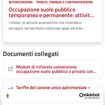
Categorie:
-
AUTORIZZAZIONI
TRIBUTI, FINANZE E CONTRAVVENZIONI
Occupazione suolo pubblico
temporanea e permanente: attività
commerciali e pubblici esercizi
I titolari di attività economiche che intendono
occupare nel territorio comunale spazi ed aree
pubbliche devono presentare domanda volta ad
ottenere l'apposito atto di concessione e sono tenuti a
corrispondere il relativo canone di occupazione.
Documenti collegati
Modulo di richiesta concessione
occupazione suolo pubblico o privato con
servitù di passaggio
Tariffe del canone unico patrimoniale –
Allegato alla delibera G.C. n. 36/2021