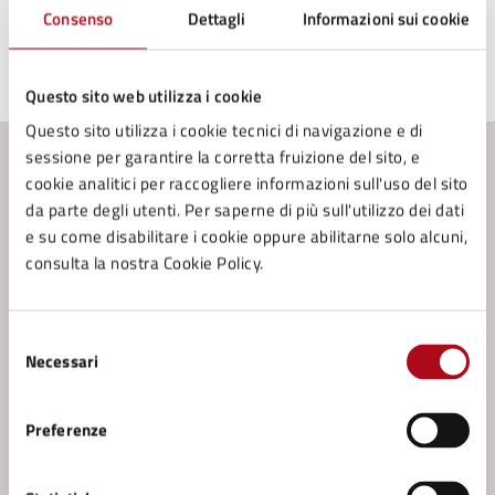
Consenso
Dettagli
Informazioni sui cookie
Ultimo aggiornamento:
09/05/2025, 10:20
Questo sito web utilizza i cookie
Questo sito utilizza i cookie tecnici di navigazione e di
sessione per garantire la corretta fruizione del sito, e
Contenuti correlati
cookie analitici per raccogliere informazioni sull'uso del sito
da parte degli utenti. Per saperne di più sull'utilizzo dei dati
e su come disabilitare i cookie oppure abilitarne solo alcuni,
Servizi
consulta la nostra Cookie Policy.
Accesso agli atti documentale - Modalità
Informale
Selezione
Necessari
del
Accesso agli atti documentale - Modalità Formale
consenso
Atti di giunta, di consiglio e determinazioni
Preferenze
dirigenziali - Consultazione e/o richiesta
Documenti d'archivio - Consultazione