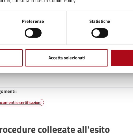
lcuni, consulta la nostra Cookie Policy.
Preferenze
Statistiche
nità organizzativa responsabile
Sportello Facile Territoriale
Accetta selezionati
Piazza Mazzini, 50, 47025
gomenti:
cumenti e certificazioni
rocedure collegate all'esito