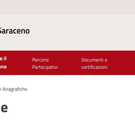
Saraceno
e il
Percorsi
Documenti e
une
Partecipativi
certificazioni
e Anagrafiche
he