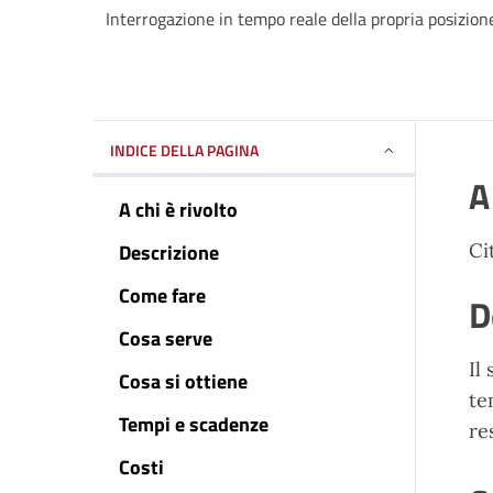
Interrogazione in tempo reale della propria posizion
INDICE DELLA PAGINA
A
A chi è rivolto
Descrizione
Ci
Come fare
D
Cosa serve
Il
Cosa si ottiene
te
Tempi e scadenze
re
Costi