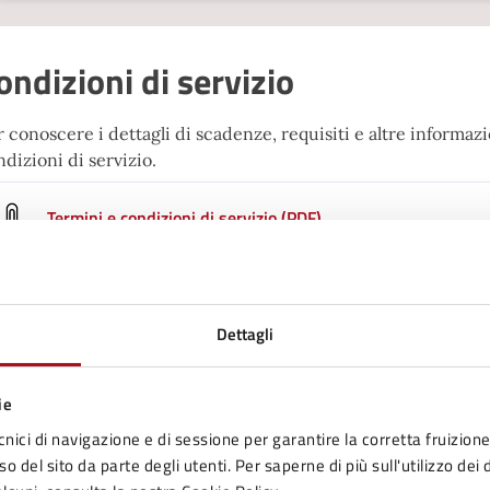
ondizioni di servizio
 conoscere i dettagli di scadenze, requisiti e altre informazio
dizioni di servizio.
Termini e condizioni di servizio (PDF)
ontatti
Dettagli
Sportello Facile Territoriale
ie
cnici di navigazione e di sessione per garantire la corretta fruizione 
Telefono:
0547699703
o del sito da parte degli utenti. Per saperne di più sull'utilizzo dei 
E-mail:
facile@comune.mercatosaraceno.fc.it