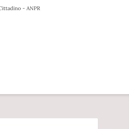
 Cittadino - ANPR
D