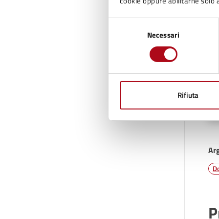
cookie oppure abilitarne solo a
Selezione
Necessari
del
U
consenso
Rifiuta
Ar
Do
P