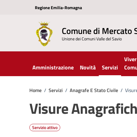
Vai ai contenuti
Vai al footer
Regione Emilia-Romagna
Comune di Mercato 
Unione dei Comuni Valle del Savio
Viver
Amministrazione
Novità
Servizi
Com
Home
/
Servizi
/
Anagrafe E Stato Civile
/
Visur
Visure Anagrafic
Servizio attivo