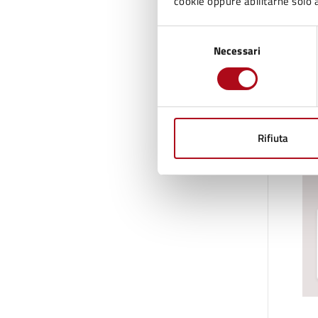
cookie oppure abilitarne solo a
Selezione
Necessari
del
consenso
Rifiuta