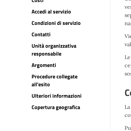
Costi
ve
Accedi al servizio
se
Condizioni di servizio
na
Contatti
Vi
va
Unità organizzativa
responsabile
Le
Argomenti
ce
so
Procedure collegate
all'esito
C
Ulteriori informazioni
Copertura geografica
La
co
Pu