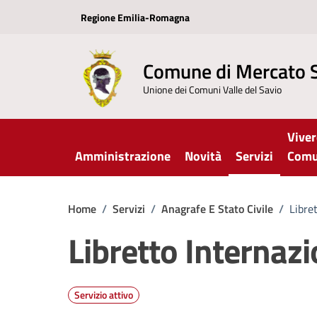
Vai ai contenuti
Vai al footer
Regione Emilia-Romagna
Comune di Mercato 
Unione dei Comuni Valle del Savio
Viver
Amministrazione
Novità
Servizi
Com
Home
/
Servizi
/
Anagrafe E Stato Civile
/
Libre
Libretto Internazi
Servizio attivo