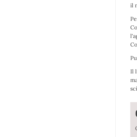
il
Pe
Co
l'
Co
Pu
Il
ma
sc