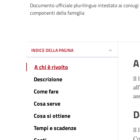
Documento ufficiale plurilingue intestato ai coniugi r
componenti della famiglia
INDICE DELLA PAGINA
A
A chi è rivolto
Descrizione
Il
al
Come fare
as
Cosa serve
D
Cosa si ottiene
Tempi e scadenze
Il
Co