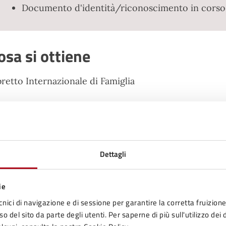
Documento d'identità/riconoscimento in corso d
osa si ottiene
bretto Internazionale di Famiglia
empi e scadenze
mpo allo sportello: 10 minuti
rmine: 30 giorni
Dettagli
ie
osti
cnici di navigazione e di sessione per garantire la corretta fruizione 
o del sito da parte degli utenti. Per saperne di più sull'utilizzo dei 
 servizio è gratuito e non prevede bolli