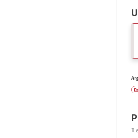
U
Ar
Do
P
Il