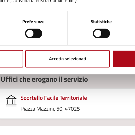
lcuni, consulta la nostra Cookie Policy.
Accedi al servizio
Preferenze
Statistiche
Oppure, puoi prenotare un appuntamento e presentarti press
Prenota appuntamento
Accetta selezionati
Uffici che erogano il servizio
Sportello Facile Territoriale
Piazza Mazzini, 50, 47025