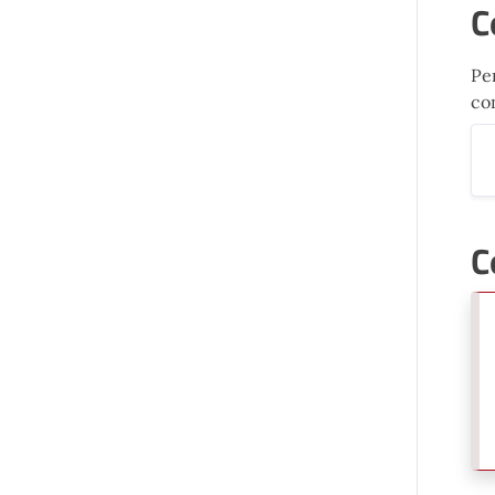
C
Per
con
C