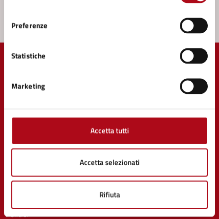
Segnala disservizio
consenso
Preferenze
Statistiche
Marketing
Comune di Mercato Saraceno
Accetta tutti
AMMINISTRAZIONE
Accetta selezionati
Organi di governo
Aree amministrative
Uffici
Rifiuta
Enti e fondazioni
Politici