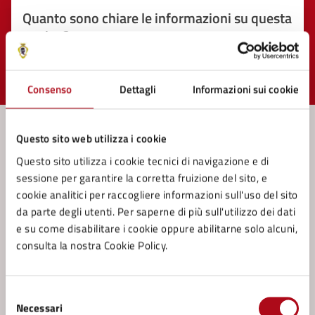
Quanto sono chiare le informazioni su questa
pagina?
Valuta 1 stelle su 5
Valuta 2 stelle su 5
Valuta 3 stelle su 5
Valuta 4 stelle su 5
Valuta 5 stelle su 5
Consenso
Dettagli
Informazioni sui cookie
Questo sito web utilizza i cookie
Questo sito utilizza i cookie tecnici di navigazione e di
Contatta il comune
sessione per garantire la corretta fruizione del sito, e
Leggi le domande frequenti
cookie analitici per raccogliere informazioni sull'uso del sito
da parte degli utenti. Per saperne di più sull'utilizzo dei dati
Richiedi assistenza
e su come disabilitare i cookie oppure abilitarne solo alcuni,
consulta la nostra Cookie Policy.
Prenota appuntamento
Problemi in città
Selezione
Necessari
del