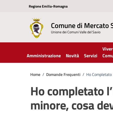
Vai ai contenuti
Vai al footer
Regione Emilia-Romagna
Comune di Mercato 
Unione dei Comuni Valle del Savio
Viver
Amministrazione
Novità
Servizi
Com
Home
/
Domande Frequenti
/
Ho Completato 
Ho completato l’
minore, cosa de