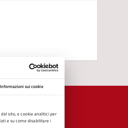
Regolamen
Liberator
Deliberaz
Richiesta 
Vedi altri
Informazioni sui cookie
del sito, e cookie analitici per
dati e su come disabilitare i