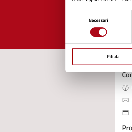
pagi
Selezione
Necessari
del
Valuta 
Val
consenso
Rifiuta
Con
Pro