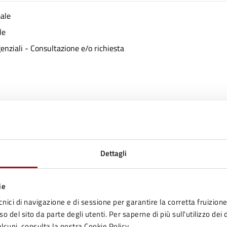
male
le
genziali - Consultazione e/o richiesta
Dettagli
ie
cnici di navigazione e di sessione per garantire la corretta fruizione 
to sono chiare le informazioni su questa
o del sito da parte degli utenti. Per saperne di più sull'utilizzo dei 
lcuni, consulta la nostra Cookie Policy.