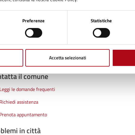
na?
Preferenze
Statistiche
1 stelle su 5
uta 2 stelle su 5
Valuta 3 stelle su 5
Valuta 4 stelle su 5
Valuta 5 stelle su 5
Accetta selezionati
tatta il comune
Leggi le domande frequenti
Richiedi assistenza
Prenota appuntamento
blemi in città