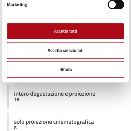
01
Marketing
19:30 - Inizio evento
LUG
01
Accetta tutti
23:30 - Fine evento
LUG
Accetta selezionati
Rifiuta
Costi
intero degustazione e proiezione
16
solo proiezione cinematografica
8