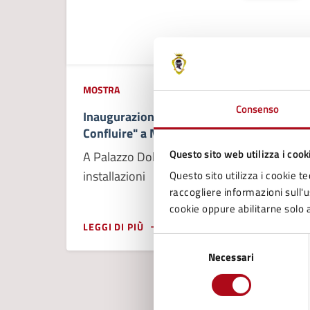
09/11/25
09/11/25
MOSTRA
DAL
—
AL
Consenso
Inaugurazione della mostra "Aquanae.
Confluire" a Mercato Saraceno
Questo sito web utilizza i cook
A Palazzo Dolcini, mostra fotografica ed
installazioni
Questo sito utilizza i cookie te
raccogliere informazioni sull'us
cookie oppure abilitarne solo a
LEGGI DI PIÙ
Selezione
Necessari
del
consenso