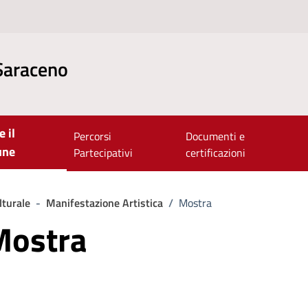
Saraceno
e il
Percorsi
Documenti e
une
Partecipativi
certificazioni
lturale
-
Manifestazione Artistica
/
Mostra
Mostra