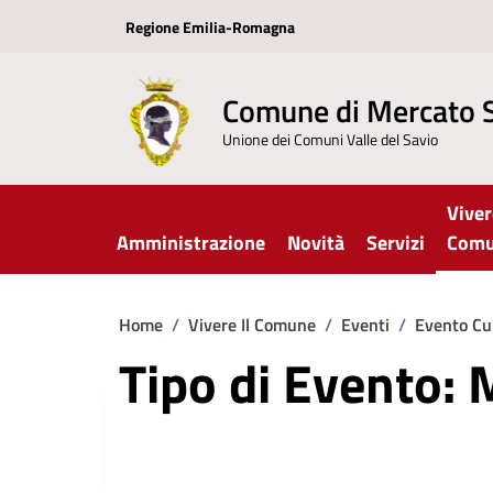
Vai ai contenuti
Vai al footer
Regione Emilia-Romagna
Comune di Mercato 
Unione dei Comuni Valle del Savio
Viver
Amministrazione
Novità
Servizi
Com
Home
/
Vivere Il Comune
/
Eventi
/
Evento Cu
Tipo di Evento: 