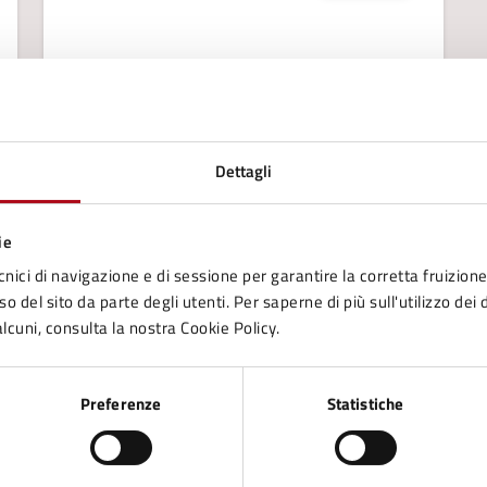
29/03/25
13/04/25
MOSTRA
DAL
—
AL
Dettagli
Segni e colori per la costituzione
italiana. Mostra d’arte a Mercato
Saraceno
ie
Sabato 29 marzo 2025, alle ore 11 sarà
presentata ed inaugurata a Mercato
cnici di navigazione e di sessione per garantire la corretta fruizione 
o del sito da parte degli utenti. Per saperne di più sull'utilizzo dei 
Saraceno, presso lo spazio espositivo
lcuni, consulta la nostra Cookie Policy.
retrostante al palazzo Comunale (Piazza
LEGGI DI PIÙ
Mazzini, 50) la mostra Prove artistiche di
Costituzione. Segni e colori per la
Preferenze
Statistiche
Costituzione Italiana,