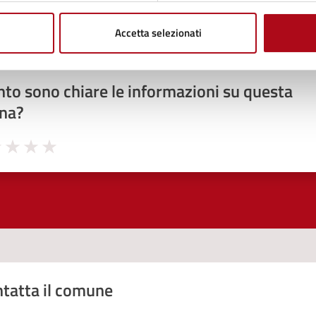
Accetta selezionati
to sono chiare le informazioni su questa
na?
1 stelle su 5
uta 2 stelle su 5
Valuta 3 stelle su 5
Valuta 4 stelle su 5
Valuta 5 stelle su 5
tatta il comune