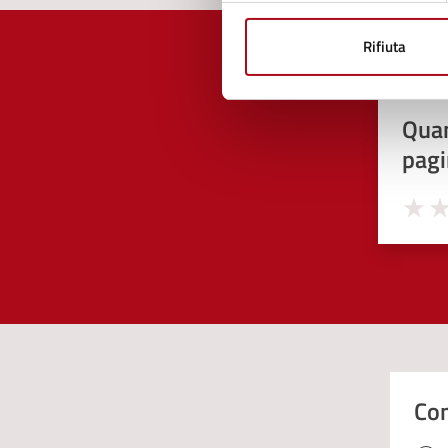
Rifiuta
Quan
pagi
Valuta 
Val
Con