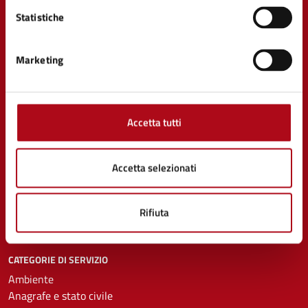
Comune di Mercato Saraceno
Statistiche
Marketing
AMMINISTRAZIONE
Organi di governo
Accetta tutti
Aree amministrative
Uffici
Enti e fondazioni
Accetta selezionati
Politici
Personale amministrativo
Documenti e Dati
Rifiuta
CATEGORIE DI SERVIZIO
Ambiente
Anagrafe e stato civile