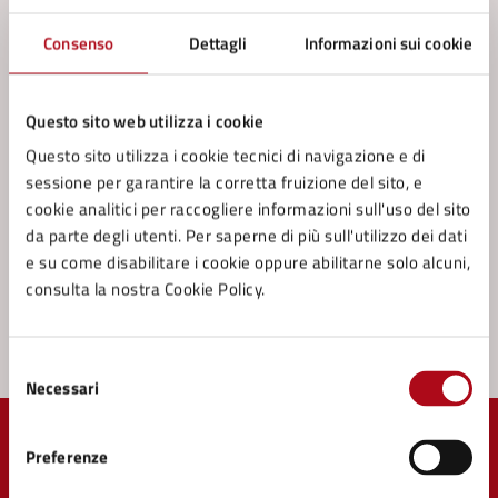
Consenso
Dettagli
Informazioni sui cookie
Contatta il comune
Leggi le domande frequenti
Questo sito web utilizza i cookie
Richiedi assistenza
Questo sito utilizza i cookie tecnici di navigazione e di
sessione per garantire la corretta fruizione del sito, e
Prenota appuntamento
cookie analitici per raccogliere informazioni sull'uso del sito
da parte degli utenti. Per saperne di più sull'utilizzo dei dati
Problemi in città
e su come disabilitare i cookie oppure abilitarne solo alcuni,
consulta la nostra Cookie Policy.
Segnala disservizio
Selezione
Necessari
del
consenso
Preferenze