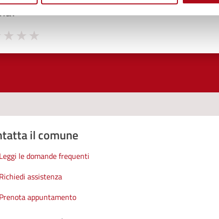
na?
1 stelle su 5
uta 2 stelle su 5
Valuta 3 stelle su 5
Valuta 4 stelle su 5
Valuta 5 stelle su 5
tatta il comune
Leggi le domande frequenti
Richiedi assistenza
Prenota appuntamento