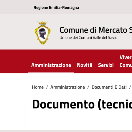
Vai ai contenuti
Vai al footer
Regione Emilia-Romagna
Comune di Mercato 
Unione dei Comuni Valle del Savio
Viver
Amministrazione
Novità
Servizi
Com
Home
/
Amministrazione
/
Documenti E Dati
/
Documento (tecnic