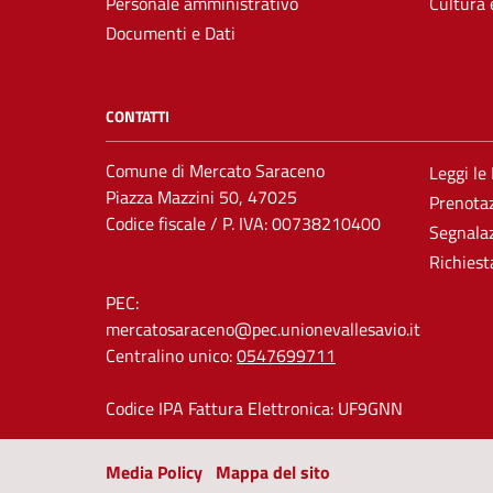
Personale amministrativo
Cultura 
Documenti e Dati
CONTATTI
Comune di Mercato Saraceno
Leggi le
Piazza Mazzini 50, 47025
Prenota
Codice fiscale / P. IVA: 00738210400
Segnalaz
Richiest
PEC:
mercatosaraceno@pec.unionevallesavio.it
Centralino unico:
0547699711
Codice IPA Fattura Elettronica: UF9GNN
Media Policy
Mappa del sito