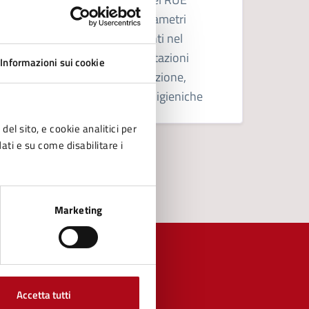
comunale, che disciplina parametri
urbanistici ed edilizi, interventi nel
territorio urbano e rurale, dotazioni
Informazioni sui cookie
territoriali, oneri di urbanizzazione,
sostenibilità edilizia e norme igieniche
del sito, e cookie analitici per
dati e su come disabilitare i
Marketing
Accetta tutti