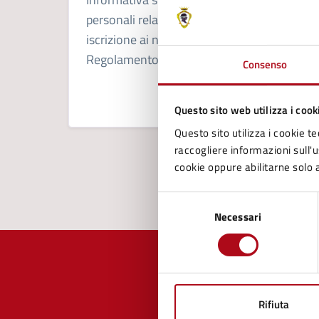
personali relativi alla domanda di
iscrizione ai nidi comunali, ai sensi del
Regolamento UE 2016/679.
Consenso
Questo sito web utilizza i cook
Questo sito utilizza i cookie te
raccogliere informazioni sull'us
cookie oppure abilitarne solo a
Selezione
Necessari
del
consenso
Rifiuta
Quan