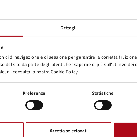
trattamento dei dati per la richiesta delle
rette agevolate relative ai nidi comunali
per l’anno educativo 2025/2026.
Dettagli
ie
cnici di navigazione e di sessione per garantire la corretta fruizione 
o del sito da parte degli utenti. Per saperne di più sull'utilizzo dei 
1
2
»
lcuni, consulta la nostra Cookie Policy.
Preferenze
Statistiche
Accetta selezionati
to sono chiare le informazioni su questa