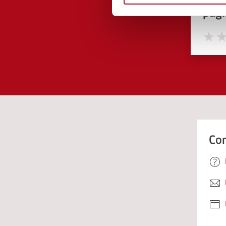
pagi
Valuta 
Val
Con