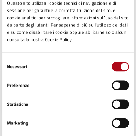
Per conoscere i dettagli di scadenze, requisiti e altre
Questo sito utilizza i cookie tecnici di navigazione e di
informazioni importanti, leggi i termini e le condizioni
sessione per garantire la corretta fruizione del sito, e
di servizio.
cookie analitici per raccogliere informazioni sull'uso del sito
da parte degli utenti. Per saperne di più sull'utilizzo dei dati
Termini e condizioni di servizio (PDF)
e su come disabilitare i cookie oppure abilitarne solo alcuni,
consulta la nostra Cookie Policy.
Contatti
Selezione
Necessari
del
consenso
Ufficio Tributi
Preferenze
Telefono:
0547699715
E-mail:
tributi@comune.mercatosaraceno.fc.it
Statistiche
Marketing
Unità organizzativa responsabile