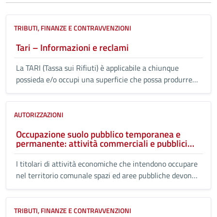
TRIBUTI, FINANZE E CONTRAVVENZIONI
Tari – Informazioni e reclami
La TARI (Tassa sui Rifiuti) è applicabile a chiunque
possieda e/o occupi una superficie che possa produrre
rifiuti urbani.
AUTORIZZAZIONI
Occupazione suolo pubblico temporanea e
permanente: attività commerciali e pubblici
esercizi
I titolari di attività economiche che intendono occupare
nel territorio comunale spazi ed aree pubbliche devono
presentare domanda volta ad ottenere l'apposito atto di
concessione e sono tenuti a corrispondere il relativo
canone di occupazione.
TRIBUTI, FINANZE E CONTRAVVENZIONI