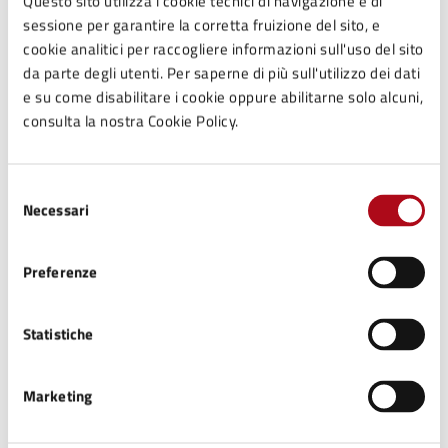
Questo sito utilizza i cookie tecnici di navigazione e di
Addizionale comunale IRPEF
sessione per garantire la corretta fruizione del sito, e
cookie analitici per raccogliere informazioni sull'uso del sito
da parte degli utenti. Per saperne di più sull'utilizzo dei dati
e su come disabilitare i cookie oppure abilitarne solo alcuni,
consulta la nostra Cookie Policy.
Selezione
Necessari
del
consenso
Preferenze
Statistiche
Imposta Unica Comunale (IUC) – Tributo per i
servizi indivisibili (TASI)
Marketing