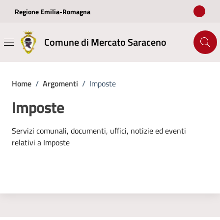
Vai ai contenuti
Vai al footer
Regione Emilia-Romagna
Comune di Mercato Saraceno
Home
/
Argomenti
/
Imposte
Imposte
Dettagli dell'argomento
Servizi comunali, documenti, uffici, notizie ed eventi
relativi a Imposte