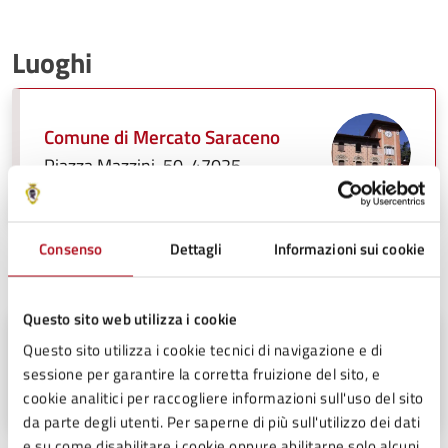
Luoghi
Comune di Mercato Saraceno
Piazza Mazzini, 50, 47025
Consenso
Dettagli
Informazioni sui cookie
A cura di
Questo sito web utilizza i cookie
Settore Segreteria - Affari Generali
Questo sito utilizza i cookie tecnici di navigazione e di
sessione per garantire la corretta fruizione del sito, e
Piazza Mazzini, 50, 47025
cookie analitici per raccogliere informazioni sull'uso del sito
da parte degli utenti. Per saperne di più sull'utilizzo dei dati
e su come disabilitare i cookie oppure abilitarne solo alcuni,