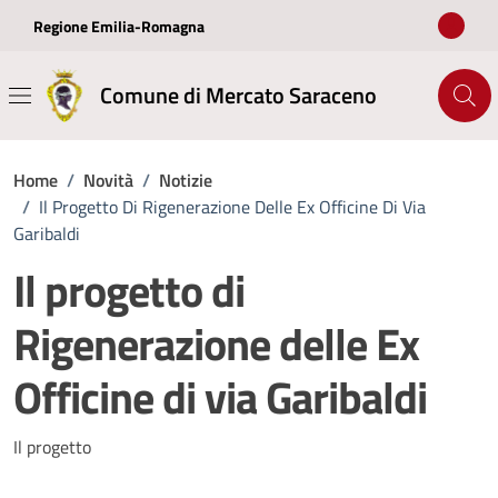
Vai ai contenuti
Vai al footer
Regione Emilia-Romagna
Comune di Mercato Saraceno
Home
/
Novità
/
Notizie
/
Il Progetto Di Rigenerazione Delle Ex Officine Di Via
Garibaldi
Il progetto di
Rigenerazione delle Ex
Officine di via Garibaldi
Dettagli della notizia
Il progetto