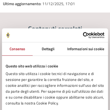
Ultimo aggiornamento:
11/12/2025, 17:01
Contenuti correlati
Documenti
Consenso
Dettagli
Informazioni sui cookie
Regolamento sui processi partecipativi, la
concessione di contributi agli Enti del Terzo
Questo sito web utilizza i cookie
Settore e delle libere Associazioni, di patrocini e di
Regolamento sulla collaborazione tra cittadini e
benefici economici
Questo sito utilizza i cookie tecnici di navigazione e di
amministrazioni per la cura, la rigenerazione e la
sessione per garantire la corretta fruizione del sito, e
gestione condivisa dei beni comuni urbani
cookie analitici per raccogliere informazioni sull'uso del sito
da parte degli utenti. Per saperne di più sull'utilizzo dei dati
e su come disabilitare i cookie oppure abilitarne solo alcuni,
consulta la nostra Cookie Policy.