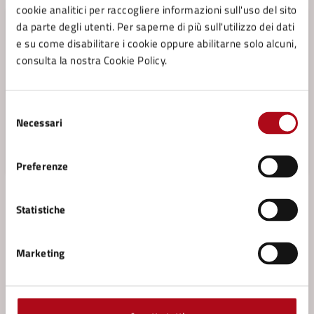
cookie analitici per raccogliere informazioni sull'uso del sito
da parte degli utenti. Per saperne di più sull'utilizzo dei dati
e su come disabilitare i cookie oppure abilitarne solo alcuni,
consulta la nostra Cookie Policy.
Selezione
Necessari
del
consenso
Preferenze
17/03/26
30/03/26
NOTIZIE
DAL
—
AL
Statistiche
Spazio polivalente di Piavola — questionario
aperto alla comunità: invito alla compilazione
Marketing
On line il questionario rivolto a tutta la comunità