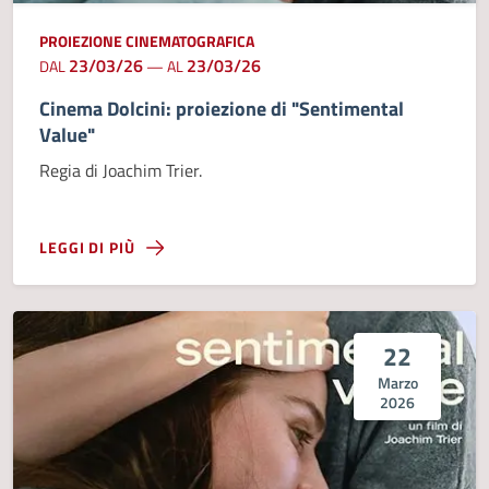
PROIEZIONE CINEMATOGRAFICA
23/03/26
23/03/26
DAL
—
AL
Cinema Dolcini: proiezione di "Sentimental
Value"
Regia di Joachim Trier.
LEGGI DI PIÙ
22
Marzo
2026