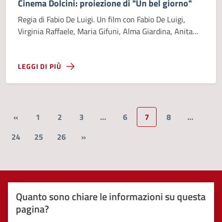
Cinema Dolcini: proiezione di "Un bel giorno"
Regia di Fabio De Luigi. Un film con Fabio De Luigi,
Virginia Raffaele, Maria Gifuni, Alma Giardina, Anita
Marzi.
LEGGI DI PIÙ
«
1
2
3
…
6
7
8
…
24
25
26
»
Quanto sono chiare le informazioni su questa
pagina?