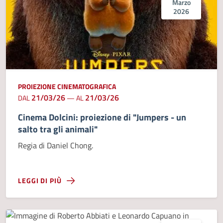
Marzo
2026
PROIEZIONE CINEMATOGRAFICA
21/03/26
21/03/26
DAL
—
AL
Cinema Dolcini: proiezione di "Jumpers - un
salto tra gli animali"
Regia di Daniel Chong.
LEGGI DI PIÙ