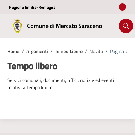
Vai ai contenuti
Vai al footer
Regione Emilia-Romagna
Comune di Mercato Saraceno
Home
/
Argomenti
/
Tempo Libero
/
Novita
/
Pagina 7
Tempo libero
Dettagli dell'argomento
Servizi comunali, documenti, uffici, notizie ed eventi
relativi a Tempo libero