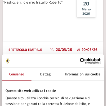
20
Marzo
2026
20/03/26
20/03/26
SPETTACOLO TEATRALE
DAL
—
AL
Roberto Abbiati e Leonardo Capuano in
"Pasticcieri. Io e mio fratello Roberto"
Due fratelli gemelli, pasticceri e sognatori, legati da
Consenso
Dettagli
Informazioni sui cookie
dolci, poesia e una passione condivisa per la vita e la
musica. Un racconto che mescola dolcezza, poesia e
speranza.
Questo sito web utilizza i cookie
LEGGI DI PIÙ
Questo sito utilizza i cookie tecnici di navigazione e di
sessione per garantire la corretta fruizione del sito, e