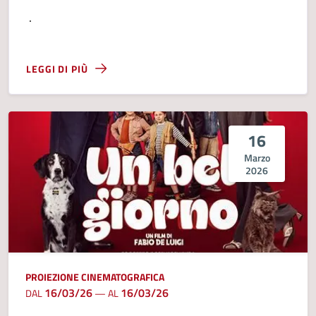
.
LEGGI DI PIÙ
16
Marzo
2026
PROIEZIONE CINEMATOGRAFICA
16/03/26
16/03/26
DAL
—
AL