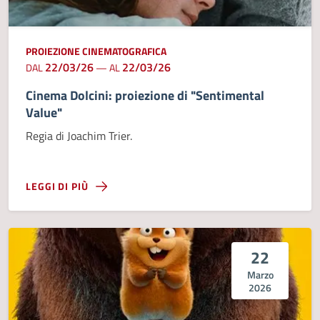
PROIEZIONE CINEMATOGRAFICA
22/03/26
22/03/26
DAL
—
AL
Cinema Dolcini: proiezione di "Sentimental
Value"
Regia di Joachim Trier.
LEGGI DI PIÙ
22
Marzo
2026