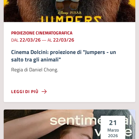
PROIEZIONE CINEMATOGRAFICA
22/03/26
22/03/26
DAL
—
AL
Cinema Dolcini: proiezione di "Jumpers - un
salto tra gli animali"
Regia di Daniel Chong.
LEGGI DI PIÙ
21
Marzo
2026