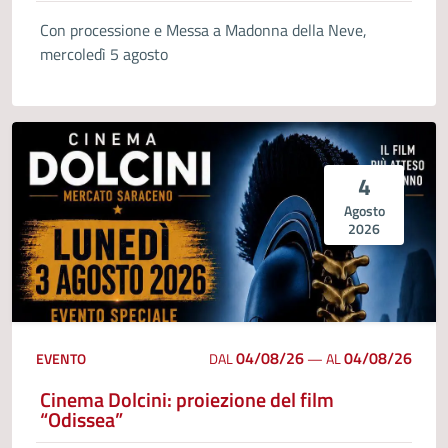
Con processione e Messa a Madonna della Neve,
mercoledì 5 agosto
4
Agosto
2026
04/08/26
04/08/26
EVENTO
DAL
—
AL
Cinema Dolcini: proiezione del film
“Odissea”