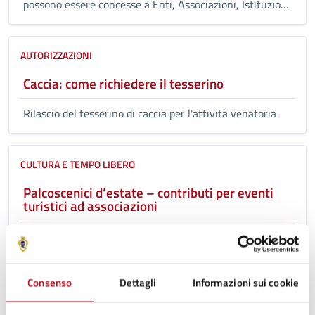
possono essere concesse a Enti, Associazioni, Istituzioni
Scolastiche, Gruppi pubblici e privati per lo svolgimento
di iniziative con scopi culturali artistici, didattici ed
educativi
AUTORIZZAZIONI
Caccia: come richiedere il tesserino
Rilascio del tesserino di caccia per l'attività venatoria
CULTURA E TEMPO LIBERO
Palcoscenici d’estate – contributi per eventi
turistici ad associazioni
A seguito di un avviso pubblico finalizzato alla
programmazione estiva del calendario "Palcoscenici
d'Estate", le associazioni di promozione sociale iscritte al
Consenso
Dettagli
Informazioni sui cookie
RUNTS che intendono organizzare eventi, possono
presentare richiesta di contributo.
Tutti i servizi