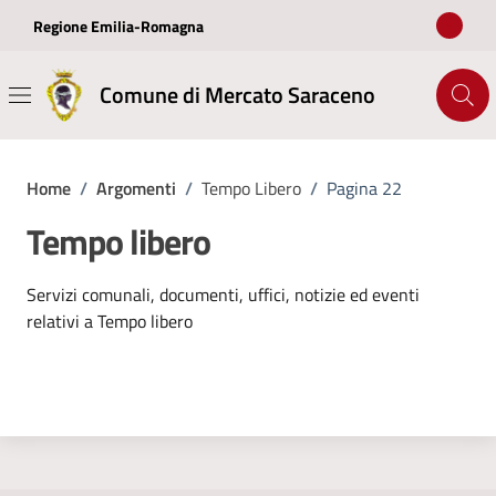
Vai ai contenuti
Vai al footer
Regione Emilia-Romagna
Comune di Mercato Saraceno
Home
/
Argomenti
/
Tempo Libero
/
Pagina 22
Tempo libero
Dettagli dell'argomento
Servizi comunali, documenti, uffici, notizie ed eventi
relativi a Tempo libero