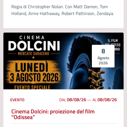
Regia di Christopher Nolan. Con Matt Damon, Tom
Holland, Anne Hathaway, Robert Pattinson, Zendaya.
8
Agosto
2026
08/08/26
08/08/26
EVENTO
DAL
—
AL
Cinema Dolcini: proiezione del film
“Odissea”