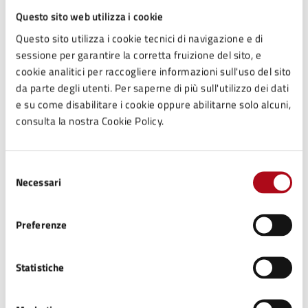
Questo sito web utilizza i cookie
Questo sito utilizza i cookie tecnici di navigazione e di
sessione per garantire la corretta fruizione del sito, e
Documenti
cookie analitici per raccogliere informazioni sull'uso del sito
da parte degli utenti. Per saperne di più sull'utilizzo dei dati
e su come disabilitare i cookie oppure abilitarne solo alcuni,
consulta la nostra Cookie Policy.
ATTO NORMATIVO
Regolamento per la prevenzione e il contrasto
delle patologie e delle problematiche legate al
Selezione
gioco d’azzardo lecito
Necessari
del
Il presente Regolamento disciplina le modalità di
consenso
gestione delle attività relative all’esercizio di giochi
Preferenze
leciti, autorizzate in conformità a quanto previsto dal
Testo Unico delle leggi di Pubblica Sicurezza.
Tutti i documenti
Statistiche