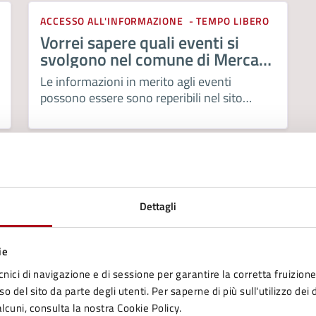
ACCESSO ALL'INFORMAZIONE
TEMPO LIBERO
Vorrei sapere quali eventi si
svolgono nel comune di Mercato
Saraceno
Le informazioni in merito agli eventi
possono essere sono reperibili nel sito
turistico del comune
www.comune.mercatosaracenoturismo.it
Dettagli
ie
cnici di navigazione e di sessione per garantire la corretta fruizione 
to sono chiare le informazioni su questa
o del sito da parte degli utenti. Per saperne di più sull'utilizzo dei 
na?
lcuni, consulta la nostra Cookie Policy.