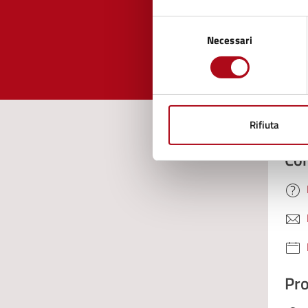
Selezione
Valuta 
Val
Necessari
del
consenso
Rifiuta
Con
Pro