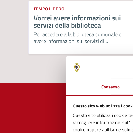
TEMPO LIBERO
Vorrei avere informazioni sui
servizi della biblioteca
Per accedere alla biblioteca comunale o
avere informazioni sui servizi di
consultazione e prestito librario e altri
servizi offerti è consigliabile contattare la
biblioteca al n. 0547/90584 oppure
inviando una mail a
biblioteca@comune.mercatosaraceno.fc.it.
La biblioteca è […]
Consenso
Questo sito web utilizza i cook
Questo sito utilizza i cookie te
Quan
raccogliere informazioni sull'us
pagi
cookie oppure abilitarne solo a