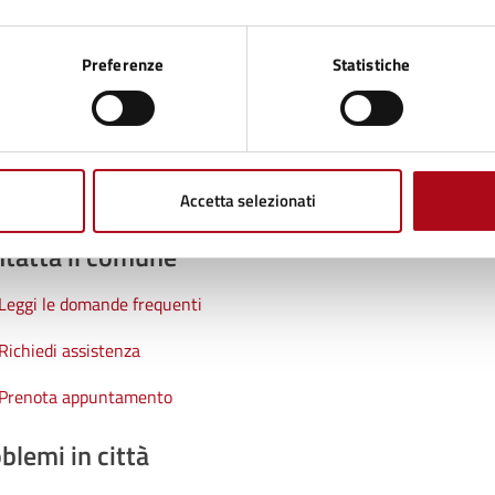
1 stelle su 5
uta 2 stelle su 5
Valuta 3 stelle su 5
Valuta 4 stelle su 5
Valuta 5 stelle su 5
Preferenze
Statistiche
Accetta selezionati
tatta il comune
Leggi le domande frequenti
Richiedi assistenza
Prenota appuntamento
blemi in città