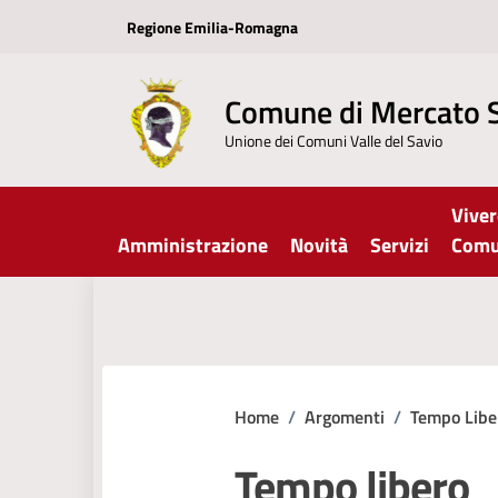
Vai ai contenuti
Vai al footer
Regione Emilia-Romagna
Comune di Mercato 
Unione dei Comuni Valle del Savio
Viver
Amministrazione
Novità
Servizi
Com
Home
/
Argomenti
/
Tempo Libe
Tempo libero