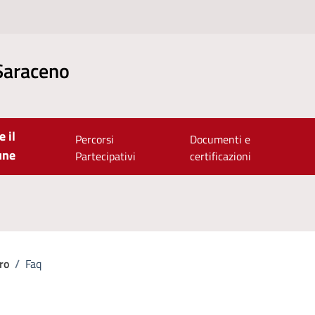
Saraceno
e il
Percorsi
Documenti e
une
Partecipativi
certificazioni
ro
/
Faq