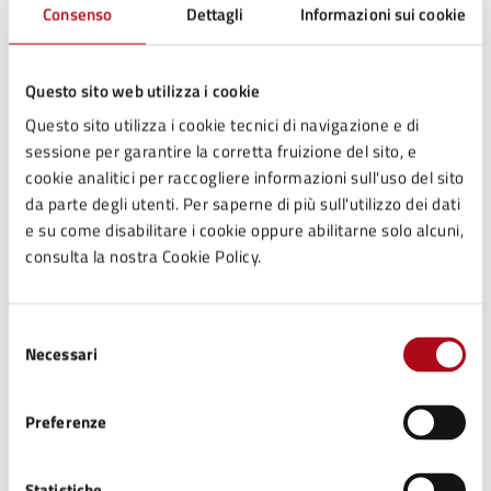
Consenso
Dettagli
Informazioni sui cookie
Ridotto
Questo sito web utilizza i cookie
5 €
Questo sito utilizza i cookie tecnici di navigazione e di
Under 12 - Over 65
sessione per garantire la corretta fruizione del sito, e
cookie analitici per raccogliere informazioni sull'uso del sito
da parte degli utenti. Per saperne di più sull'utilizzo dei dati
e su come disabilitare i cookie oppure abilitarne solo alcuni,
Contatti
consulta la nostra Cookie Policy.
Selezione
Ufficio Scuola, Cultura, Turismo
Necessari
del
consenso
Telefono:
0547699716
E-mail:
cultura@comune.mercatosaraceno.fc.it
Preferenze
E-mail:
scuola@comune.mercatosaraceno.fc.it
Statistiche