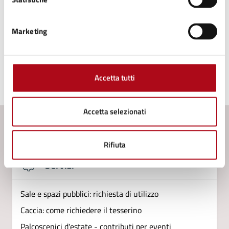
Marketing
Tipo di evento
: Proiezione cinematografica
Accetta tutti
Ultimo aggiornamento:
02/12/2025, 17:55
Accetta selezionati
Contenuti correlati
Rifiuta
Servizi
Sale e spazi pubblici: richiesta di utilizzo
Caccia: come richiedere il tesserino
Palcoscenici d'estate - contributi per eventi