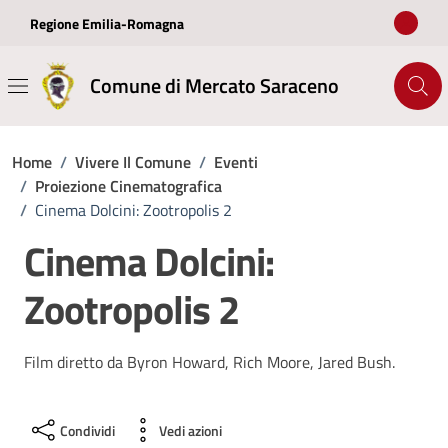
Vai ai contenuti
Vai al footer
Regione Emilia-Romagna
Comune di Mercato Saraceno
Home
/
Vivere Il Comune
/
Eventi
/
Proiezione Cinematografica
/
Cinema Dolcini: Zootropolis 2
Cinema Dolcini:
Zootropolis 2
Film diretto da Byron Howard, Rich Moore, Jared Bush.
Condividi
Vedi azioni