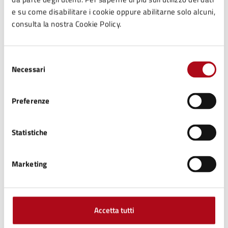
Costi
e su come disabilitare i cookie oppure abilitarne solo alcuni,
consulta la nostra Cookie Policy.
Intero
7 €
Selezione
Necessari
del
Ridotto
consenso
5 €
Preferenze
Statistiche
Contatti
Marketing
Ufficio Scuola, Cultura, Turismo
Accetta tutti
Telefono:
0547699716