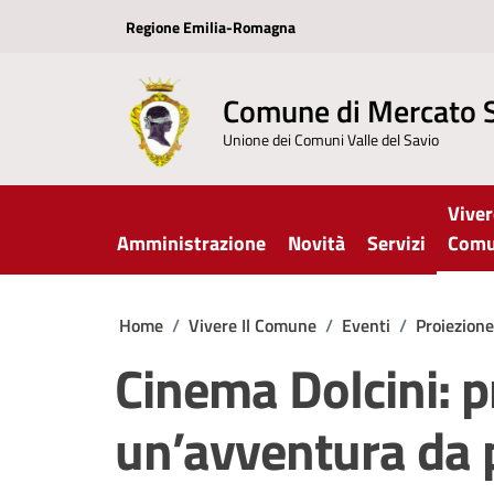
Vai ai contenuti
Vai al footer
Regione Emilia-Romagna
Comune di Mercato 
Unione dei Comuni Valle del Savio
Viver
Amministrazione
Novità
Servizi
Com
Home
/
Vivere Il Comune
/
Eventi
/
Proiezion
Cinema Dolcini: 
un’avventura da p