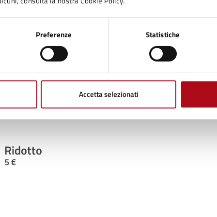
lcuni, consulta la nostra Cookie Policy.
17:00 - Fine evento
GEN
Preferenze
Statistiche
osti
Accetta selezionati
Intero
7 €
Ridotto
5 €