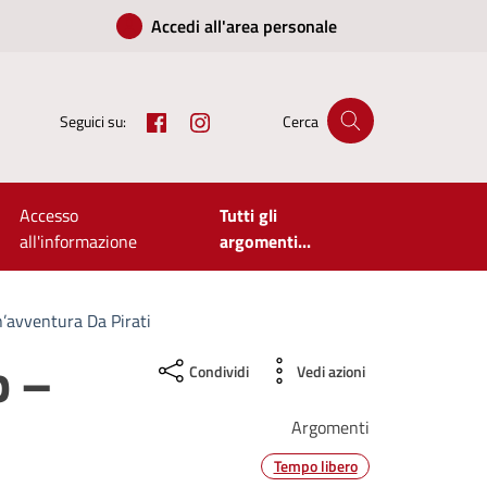
Accedi all'area personale
Facebook
Instagram
Seguici su:
Cerca
Accesso
Tutti gli
all'informazione
argomenti...
’avventura Da Pirati
b –
Condividi
Vedi azioni
Argomenti
Tempo libero