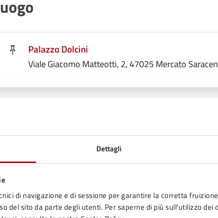
Luogo
Palazzo Dolcini
Viale Giacomo Matteotti, 2, 47025 Mercato Sarace
ate e orari
Dettagli
18
15:30 - Inizio evento
GEN
ie
cnici di navigazione e di sessione per garantire la corretta fruizione 
18
o del sito da parte degli utenti. Per saperne di più sull'utilizzo dei 