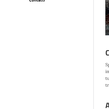
C
S
i
t
t
A