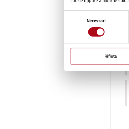
cookie oppure abilitarne solo a
Selezione
Necessari
del
consenso
C
Rifiuta