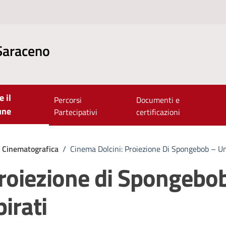
Saraceno
e il
Percorsi
Documenti e
une
Partecipativi
certificazioni
e Cinematografica
/
Cinema Dolcini: Proiezione Di Spongebob – Un
proiezione di Spongebo
irati