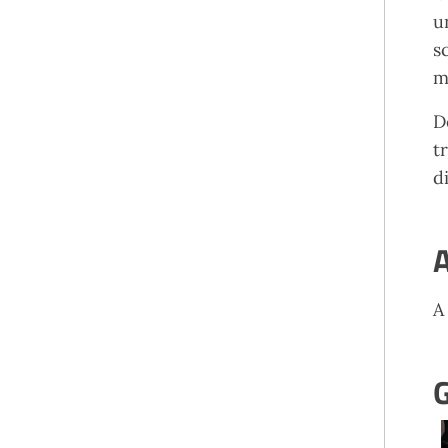
u
s
m
D
t
d
A
A
G