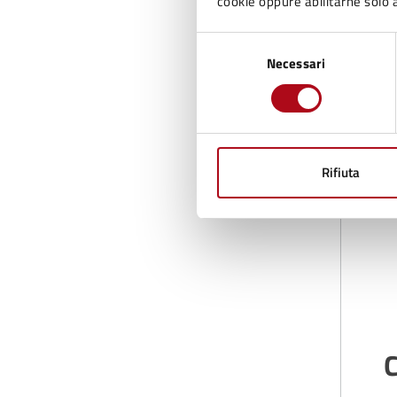
cookie oppure abilitarne solo a
Selezione
D
Necessari
del
consenso
Rifiuta
C