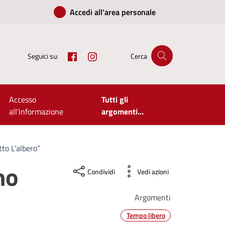
Accedi all'area personale
Facebook
Instagram
Seguici su:
Cerca
Accesso
Tutti gli
all'informazione
argomenti...
to L’albero”
no
Condividi
Vedi azioni
Argomenti
Tempo libero