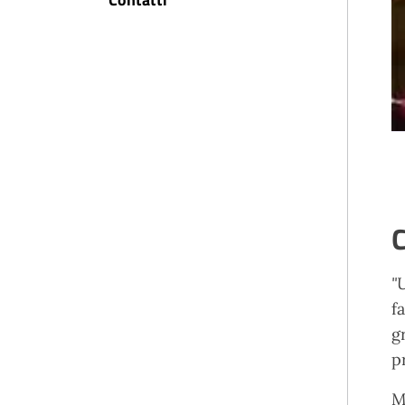
C
"
f
g
p
M