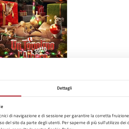
Luogo
Dettagli
ie
Palazzo Dolcini
cnici di navigazione e di sessione per garantire la corretta fruizione 
Viale Giacomo Matteotti, 2, 47025 Mercato Sarace
o del sito da parte degli utenti. Per saperne di più sull'utilizzo dei 