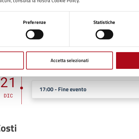
lcuni, consulta la nostra Cookie Policy.
ate e orari
Preferenze
Statistiche
21
15:30 - Inizio evento
Accetta selezionati
DIC
21
17:00 - Fine evento
DIC
osti