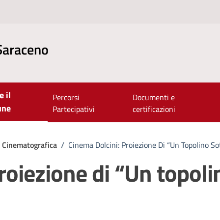
Saraceno
e il
Percorsi
Documenti e
une
Partecipativi
certificazioni
e Cinematografica
/
Cinema Dolcini: Proiezione Di “Un Topolino Sot
roiezione di “Un topoli