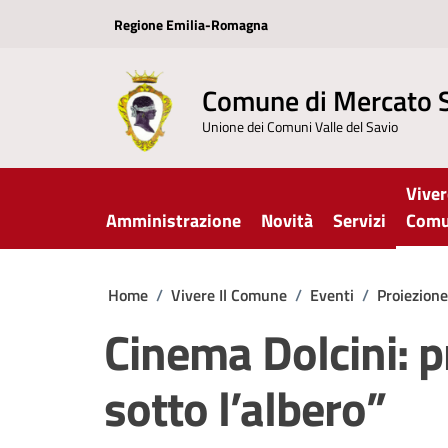
Vai ai contenuti
Vai al footer
Regione Emilia-Romagna
Comune di Mercato 
Unione dei Comuni Valle del Savio
Viver
Amministrazione
Novità
Servizi
Com
Home
/
Vivere Il Comune
/
Eventi
/
Proiezion
Cinema Dolcini: p
sotto l’albero”