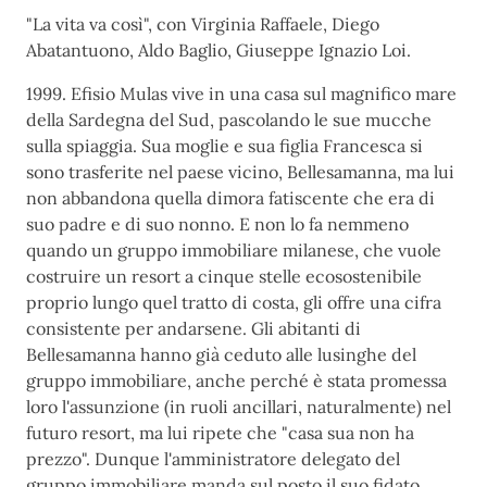
"La vita va così", con Virginia Raffaele, Diego
Abatantuono, Aldo Baglio, Giuseppe Ignazio Loi.
1999. Efisio Mulas vive in una casa sul magnifico mare
della Sardegna del Sud, pascolando le sue mucche
sulla spiaggia. Sua moglie e sua figlia Francesca si
sono trasferite nel paese vicino, Bellesamanna, ma lui
non abbandona quella dimora fatiscente che era di
suo padre e di suo nonno. E non lo fa nemmeno
quando un gruppo immobiliare milanese, che vuole
costruire un resort a cinque stelle ecosostenibile
proprio lungo quel tratto di costa, gli offre una cifra
consistente per andarsene. Gli abitanti di
Bellesamanna hanno già ceduto alle lusinghe del
gruppo immobiliare, anche perché è stata promessa
loro l'assunzione (in ruoli ancillari, naturalmente) nel
futuro resort, ma lui ripete che "casa sua non ha
prezzo". Dunque l'amministratore delegato del
gruppo immobiliare manda sul posto il suo fidato