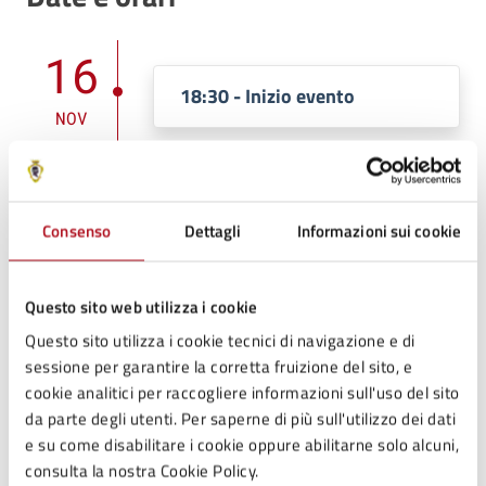
16
18:30 - Inizio evento
NOV
16
20:30 - Fine evento
Consenso
Dettagli
Informazioni sui cookie
NOV
Questo sito web utilizza i cookie
Costi
Questo sito utilizza i cookie tecnici di navigazione e di
sessione per garantire la corretta fruizione del sito, e
cookie analitici per raccogliere informazioni sull'uso del sito
Intero
da parte degli utenti. Per saperne di più sull'utilizzo dei dati
7 €
e su come disabilitare i cookie oppure abilitarne solo alcuni,
consulta la nostra Cookie Policy.