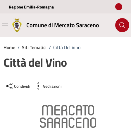
Vai ai contenuti
Vai al footer
Regione Emilia-Romagna
Comune di Mercato Saraceno
Home
/
Siti Tematici
/
Città Del Vino
Città del Vino
Condividi
Vedi azioni