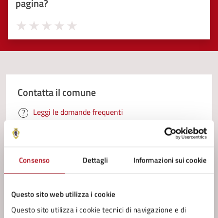
pagina?
Valuta 1 stelle su 5
Valuta 2 stelle su 5
Valuta 3 stelle su 5
Valuta 4 stelle su 5
Valuta 5 stelle su 5
Contatta il comune
Leggi le domande frequenti
Richiedi assistenza
Prenota appuntamento
Consenso
Dettagli
Informazioni sui cookie
Problemi in città
Questo sito web utilizza i cookie
Segnala disservizio
Questo sito utilizza i cookie tecnici di navigazione e di