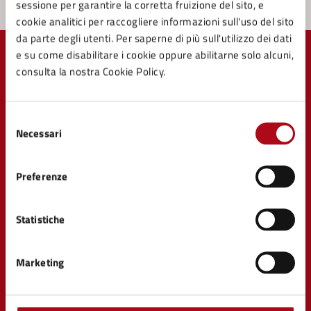
sessione per garantire la corretta fruizione del sito, e
cookie analitici per raccogliere informazioni sull'uso del sito
da parte degli utenti. Per saperne di più sull'utilizzo dei dati
e su come disabilitare i cookie oppure abilitarne solo alcuni,
consulta la nostra Cookie Policy.
Comune di Mercato Saraceno
Selezione
Necessari
del
consenso
Preferenze
AMMINISTRAZIONE
Organi di governo
Statistiche
Aree amministrative
Uffici
Enti e fondazioni
Marketing
Politici
Personale amministrativo
Documenti e Dati