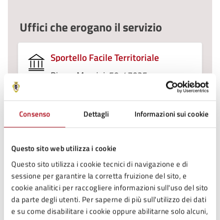
Uffici che erogano il servizio
Sportello Facile Territoriale
Piazza Mazzini, 50, 47025
Consenso
Dettagli
Informazioni sui cookie
Condizioni di servizio
Questo sito web utilizza i cookie
Per conoscere i dettagli di scadenze, requisiti e altre
informazioni importanti, leggi i termini e le condizioni
Questo sito utilizza i cookie tecnici di navigazione e di
di servizio.
sessione per garantire la corretta fruizione del sito, e
cookie analitici per raccogliere informazioni sull'uso del sito
Termini e condizioni di servizio (PDF)
da parte degli utenti. Per saperne di più sull'utilizzo dei dati
e su come disabilitare i cookie oppure abilitarne solo alcuni,