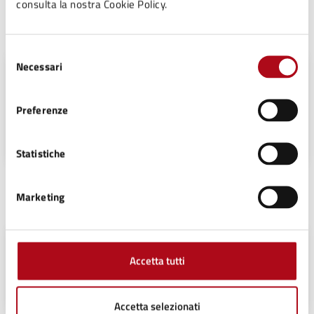
consulta la nostra Cookie Policy.
Contatti
Selezione
Necessari
del
Sportello Facile Territoriale
consenso
Telefono:
0547699703
Preferenze
E-mail:
facile@comune.mercatosaraceno.fc.it
Statistiche
Unità organizzativa responsabile
Marketing
Sportello Facile Territoriale
Accetta tutti
Piazza Mazzini, 50, 47025
Accetta selezionati