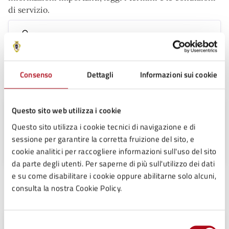
di servizio.
Termini e condizioni di servizio (PNG)
Consenso
Dettagli
Informazioni sui cookie
Contatti
Questo sito web utilizza i cookie
Ufficio Polizia Locale
Questo sito utilizza i cookie tecnici di navigazione e di
Telefono:
0547699746
sessione per garantire la corretta fruizione del sito, e
cookie analitici per raccogliere informazioni sull'uso del sito
da parte degli utenti. Per saperne di più sull'utilizzo dei dati
e su come disabilitare i cookie oppure abilitarne solo alcuni,
Unità organizzativa responsabile
consulta la nostra Cookie Policy.
Selezione
Servizio Polizia Locale