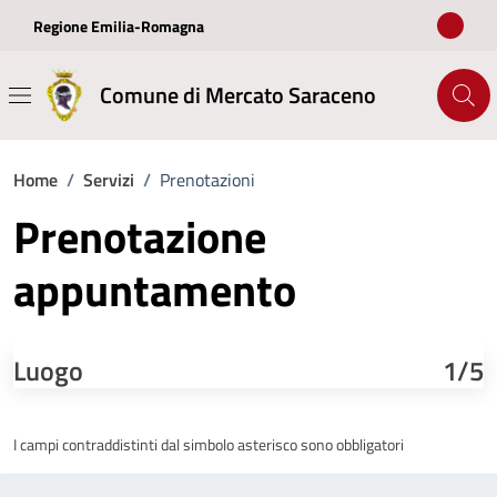
Vai ai contenuti
Vai al footer
Regione Emilia-Romagna
Comune di Mercato Saraceno
Home
/
Servizi
/
Prenotazioni
Prenotazione
appuntamento
Luogo
1/5
I campi contraddistinti dal simbolo asterisco sono obbligatori