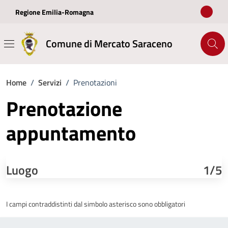
Vai ai contenuti
Vai al footer
Regione Emilia-Romagna
Comune di Mercato Saraceno
Home
/
Servizi
/
Prenotazioni
Prenotazione
appuntamento
Luogo
1/5
I campi contraddistinti dal simbolo asterisco sono obbligatori