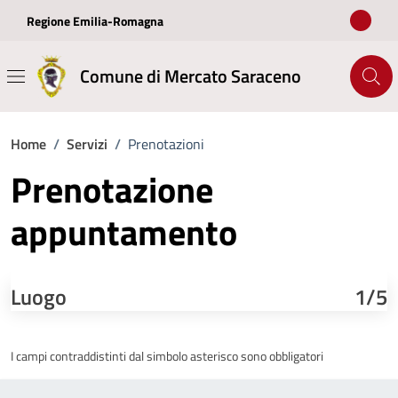
Vai ai contenuti
Vai al footer
Regione Emilia-Romagna
Comune di Mercato Saraceno
Home
/
Servizi
/
Prenotazioni
Prenotazione
appuntamento
Luogo
1/5
I campi contraddistinti dal simbolo asterisco sono obbligatori