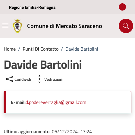
Vai ai contenuti
Vai al footer
Regione Emilia-Romagna
Comune di Mercato Saraceno
Home
/
Punti Di Contatto
/
Davide Bartolini
Davide Bartolini
Condividi
Vedi azioni
E-mail:
d.poderevertaglia@gmail.com
Ultimo aggiornamento:
05/12/2024, 17:24