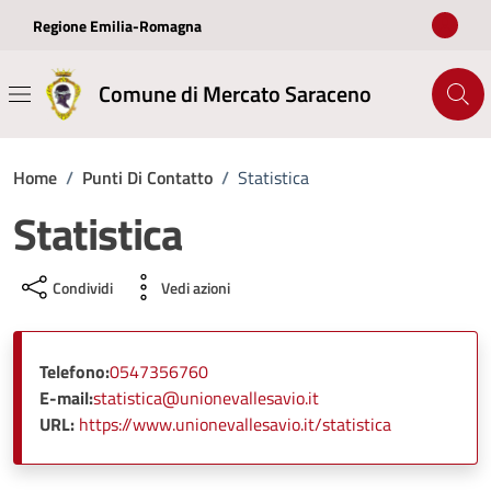
Vai ai contenuti
Vai al footer
Regione Emilia-Romagna
Comune di Mercato Saraceno
Home
/
Punti Di Contatto
/
Statistica
Statistica
Condividi
Vedi azioni
Telefono:
0547356760
E-mail:
statistica@unionevallesavio.it
URL:
https://www.unionevallesavio.it/statistica