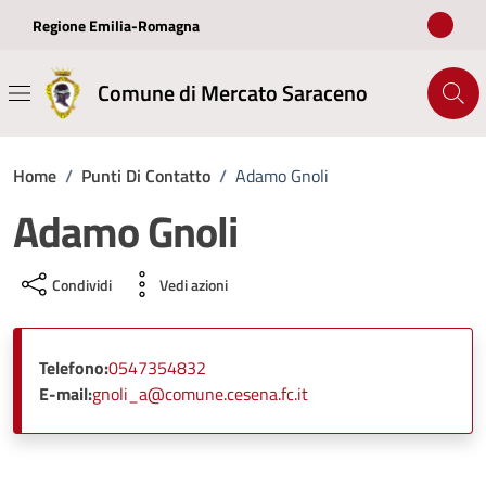
Vai ai contenuti
Vai al footer
Regione Emilia-Romagna
Comune di Mercato Saraceno
Home
/
Punti Di Contatto
/
Adamo Gnoli
Adamo Gnoli
Condividi
Vedi azioni
Telefono:
0547354832
E-mail:
gnoli_a@comune.cesena.fc.it